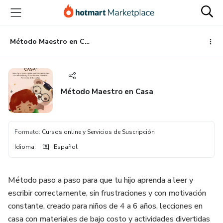
Ir
Ir
Ir
al
a
al
contenido
la
pie
principal
página
de
Método Maestro en Casa
de
página
pago
Método Maestro en Casa
Formato
:
Cursos online y Servicios de Suscripción
Idioma
:
Español
Método paso a paso para que tu hijo aprenda a leer y
escribir correctamente, sin frustraciones y con motivación
constante, creado para niños de 4 a 6 años, lecciones en
casa con materiales de bajo costo y actividades divertidas