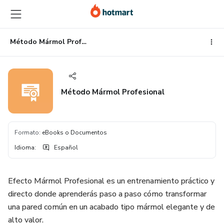
Ir
Ir
Ir
al
a
al
contenido
la
pie
principal
página
de
Método Mármol Profesional
de
página
pago
Método Mármol Profesional
Formato
:
eBooks o Documentos
Idioma
:
Español
Efecto Mármol Profesional es un entrenamiento práctico y
directo donde aprenderás paso a paso cómo transformar
una pared común en un acabado tipo mármol elegante y de
alto valor.