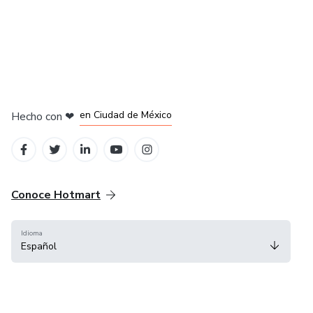
en Bogotá
en Amsterdam
en Madrid
en Ciudad de México
Hecho con
❤
en Belo Horizonte
Conoce Hotmart
Idioma
Español