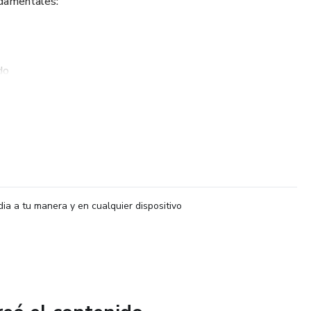
ndamentales:
do
SMART Nuva
 formación, implementación y ajuste para lograr resultados
dia a tu manera y en cualquier dispositivo