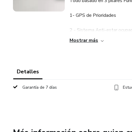
Todo basado en 3 pilares Fu
1- GPS de Prioridades
2 - Sistema Anti-estar ocupa
Mostrar más
3 - Sistema de Reuniones 
Te acompaño en un proceso de
reales en 4 meses.
Detalles
Garantía de 7 días
Estu