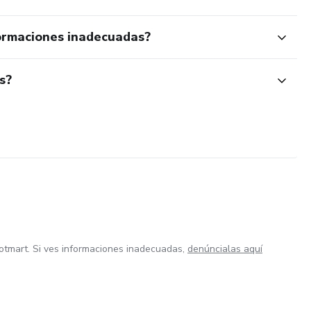
ormaciones inadecuadas?
s?
otmart. Si ves informaciones inadecuadas,
denúncialas aquí