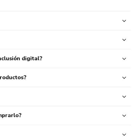
clusión digital?
productos?
mprarlo?