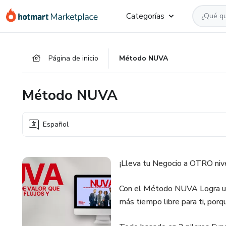
Ir
Ir
Ir
Categorías
al
a
al
contenido
la
pie
principal
página
de
Página de inicio
Método NUVA
de
página
pago
Método NUVA
Español
¡Lleva tu Negocio a OTRO nive
Con el Método NUVA Logra un 
más tiempo libre para ti, porqu