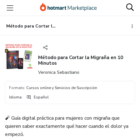
Ir
Ir
Ir
al
a
al
contenido
la
pie
principal
página
de
Método para Cortar la Migraña en 10 Minutos
de
página
pago
Método para Cortar la Migraña en 10
Minutos
Veronica Sebastiano
Formato
:
Cursos online y Servicios de Suscripción
Idioma
:
Español
🧨 Guía digital práctica para mujeres con migraña que
quieren saber exactamente qué hacer cuando el dolor ya
empezó.