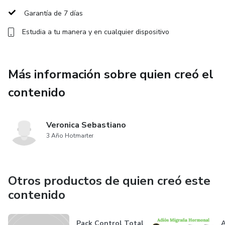
natural y práctico para actuar en el momento, usando solo
Garantía de 7 días
agua, tus manos y 10 minutos.
Estudia a tu manera y en cualquier dispositivo
🧠 ¿Por qué funciona?
La migraña no es solo química: es un circuito de dolor en el
Más información sobre quien creó el
sistema nervioso.
contenido
Este método utiliza:
Veronica Sebastiano
✔️ frío y calor
3 Año Hotmarter
✔️ movimiento
Otros productos de quien creó este
✔️ estimulación sensorial
contenido
para activar una vía neurológica que ayuda a reducir la
percepción del dolor cuando la migraña empieza.
Pack Control Total
A