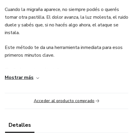
Cuando la migraña aparece, no siempre podés o querés
tomar otra pastilla. El dolor avanza, la luz molesta, el ruido
duele y sabés que, si no hacés algo ahora, el ataque se
instala.
Este método te da una herramienta inmediata para esos
primeros minutos clave.
🎯 ¿Qué es este método?
Mostrar más
Es un ebook digital, simple y directo, que enseña a aplicar
técnicas sensoriales natural para ayudar a interrumpir o
aliviar un ataque de migraña cuando está comenzando.
Acceder al producto comprado
No promete curar la migraña.
Detalles
Promete algo honesto y valioso: darte un método rápido,