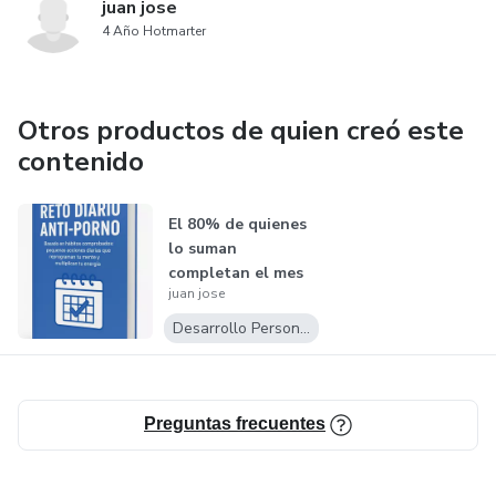
juan jose
4 Año Hotmarter
Otros productos de quien creó este
contenido
El 80% de quienes
lo suman
completan el mes
juan jose
sin recaídas.
Desarrollo Personal
Preguntas frecuentes