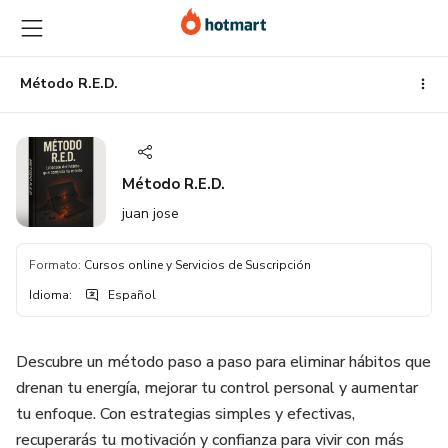
Ir
Ir
Ir
al
a
al
contenido
la
pie
principal
página
de
Método R.E.D.
de
página
pago
Método R.E.D.
juan jose
Formato
:
Cursos online y Servicios de Suscripción
Idioma
:
Español
Descubre un método paso a paso para eliminar hábitos que
drenan tu energía, mejorar tu control personal y aumentar
tu enfoque. Con estrategias simples y efectivas,
recuperarás tu motivación y confianza para vivir con más