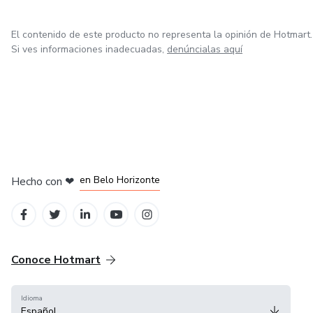
El contenido de este producto no representa la opinión de Hotmart.
Si ves informaciones inadecuadas,
denúncialas aquí
en Ciudad de México
en Bogotá
en Amsterdam
en Madrid
en Belo Horizonte
Hecho con
❤
Conoce Hotmart
Idioma
Español