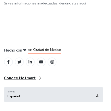
Si ves informaciones inadecuadas,
denúncialas aquí
en Bogotá
en Amsterdam
en Madrid
en Ciudad de México
Hecho con
❤
en Belo Horizonte
Conoce Hotmart
Idioma
Español