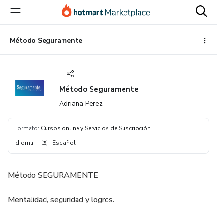
Ir
Ir
Ir
al
a
al
contenido
la
pie
principal
página
de
Método Seguramente
de
página
pago
Método Seguramente
Adriana Perez
Formato
:
Cursos online y Servicios de Suscripción
Idioma
:
Español
Método SEGURAMENTE
Mentalidad, seguridad y logros.