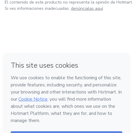
El contenido de este producto no representa la opinión de Hotmart.
Si ves informaciones inadecuadas,
denúncialas aquí
en Ciudad de México
en Bogotá
en Amsterdam
en Madrid
en Belo Horizonte
Hecho con
❤
Conoce Hotmart
Idioma
Español