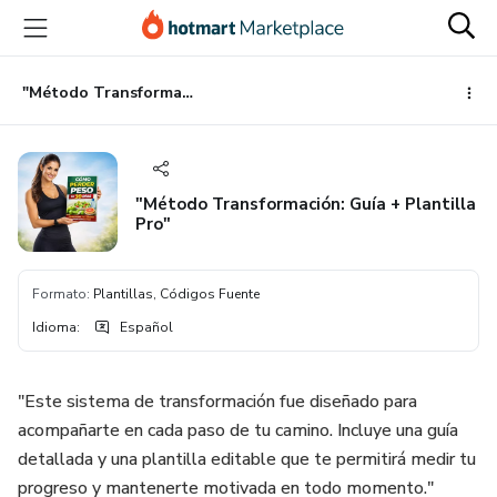
Ir
Ir
Ir
al
a
al
contenido
la
pie
principal
página
de
"Método Transformación: Guía + Plantilla Pro"
de
página
pago
"Método Transformación: Guía + Plantilla
Pro"
Formato
:
Plantillas, Códigos Fuente
Idioma
:
Español
"Este sistema de transformación fue diseñado para
acompañarte en cada paso de tu camino. Incluye una guía
detallada y una plantilla editable que te permitirá medir tu
progreso y mantenerte motivada en todo momento."