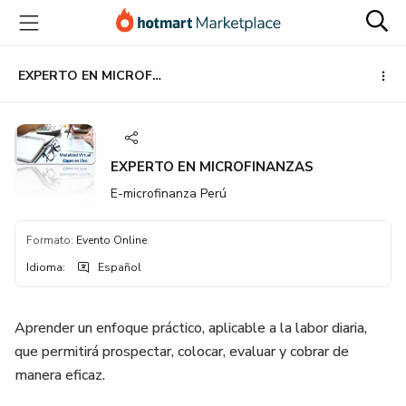
Ir
Ir
Ir
al
a
al
contenido
la
pie
principal
página
de
EXPERTO EN MICROFINANZAS
de
página
pago
EXPERTO EN MICROFINANZAS
E-microfinanza Perú
Formato
:
Evento Online
Idioma
:
Español
Aprender un enfoque práctico, aplicable a la labor diaria,
que permitirá prospectar, colocar, evaluar y cobrar de
manera eficaz.