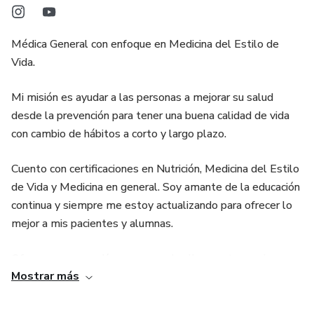
Médica General con enfoque en Medicina del Estilo de
Vida.
Mi misión es ayudar a las personas a mejorar su salud
desde la prevención para tener una buena calidad de vida
con cambio de hábitos a corto y largo plazo.
Cuento con certificaciones en Nutrición, Medicina del Estilo
de Vida y Medicina en general. Soy amante de la educación
continua y siempre me estoy actualizando para ofrecer lo
mejor a mis pacientes y alumnas.
Ofrezco cursos en línea que puedes llevar a tu propio
Mostrar más
ritmo, los cuales te ayudarán a mejorar tu calidad de vida;
además ofrezco asesorías personalizadas si lo que
necesitas es profundizar en tu estado de salud actual.