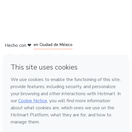
en Bogotá
en Amsterdam
en Madrid
en Ciudad de México
Hecho con
❤
en Belo Horizonte
Conoce Hotmart
Idioma
Español