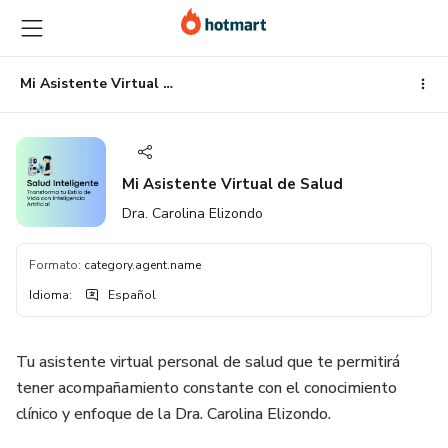
Ir
Ir
Ir
al
a
al
contenido
la
pie
principal
página
de
Mi Asistente Virtual de Salud
de
página
pago
Mi Asistente Virtual de Salud
Dra. Carolina Elizondo
Formato
:
category.agent.name
Idioma
:
Español
Tu asistente virtual personal de salud que te permitirá
tener acompañamiento constante con el conocimiento
clínico y enfoque de la Dra. Carolina Elizondo.