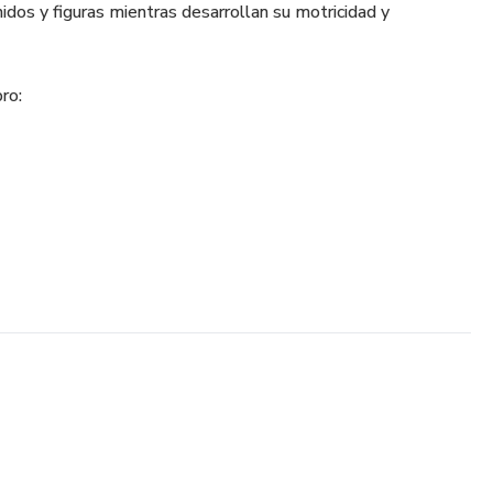
nidos y figuras mientras desarrollan su motricidad y
ro:
antil para colorear
mprano del abecedario.
jo-mano y la motricidad fina.