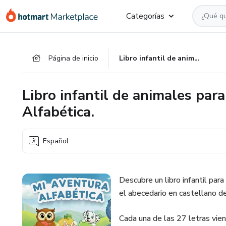
Ir
Ir
Ir
Categorías
al
a
al
contenido
la
pie
principal
página
de
Página de inicio
Libro infantil de animales para colorear. Mi Aventura Alfabética.
de
página
pago
Libro infantil de animales par
Alfabética.
Español
Descubre un libro infantil pa
el abecedario en castellano de
Cada una de las 27 letras vie