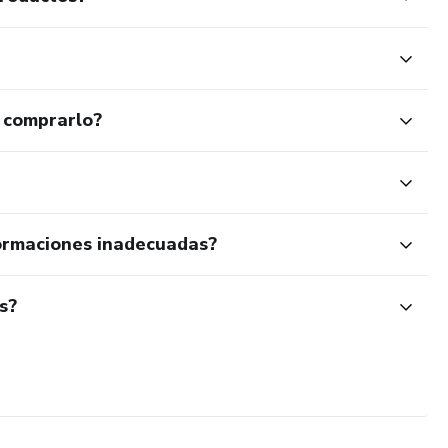
 comprarlo?
ormaciones inadecuadas?
s?