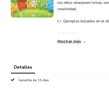
los niños relacionen letras, so
creatividad.
👉 Ejemplos incluidos en el lib
A de Águila
Mostrar más
B de Ballena
C de Caballo
Detalles
… ¡y así hasta la Z de Zorro!
Garantía de 15 días
🎨 Beneficios de este libro inf
✅ Favorece el aprendizaje te
✅ Desarrolla la coordinación o