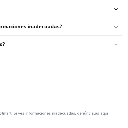
ormaciones inadecuadas?
s?
otmart. Si ves informaciones inadecuadas,
denúncialas aquí