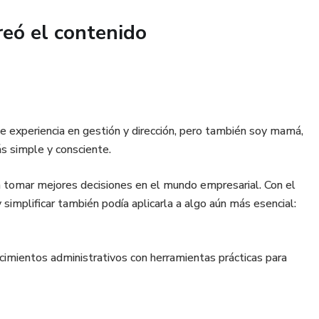
reó el contenido
de experiencia en gestión y dirección, pero también soy mamá,
ás simple y consciente.
 tomar mejores decisiones en el mundo empresarial. Con el
simplificar también podía aplicarla a algo aún más esencial:
imientos administrativos con herramientas prácticas para
o, cuidarte sin complicarte, y sentir que tienes el control de