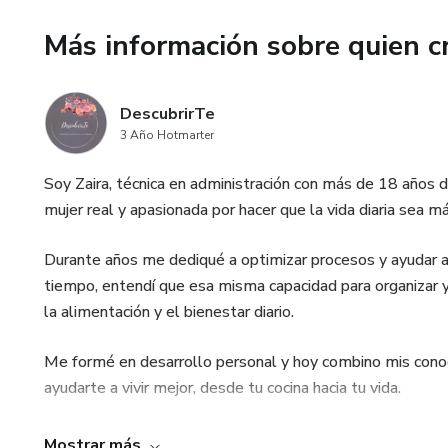
Más información sobre quien c
DescubrirTe
3 Año Hotmarter
Soy Zaira, técnica en administración con más de 18 años 
mujer real y apasionada por hacer que la vida diaria sea m
Durante años me dediqué a optimizar procesos y ayudar a
tiempo, entendí que esa misma capacidad para organizar y 
la alimentación y el bienestar diario.
Me formé en desarrollo personal y hoy combino mis conoc
ayudarte a vivir mejor, desde tu cocina hacia tu vida.
Este proyecto nace de ese propósito: que puedas comer ric
Mostrar más