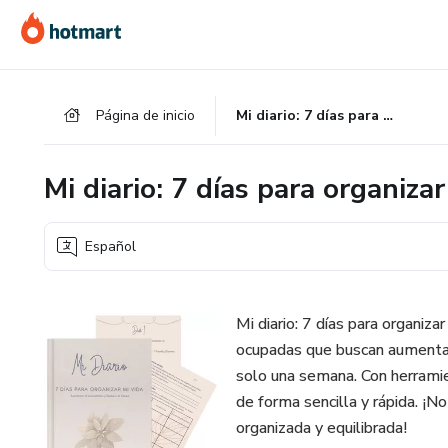
Ir
Ir
Ir
al
a
al
contenido
la
pie
principal
página
de
Página de inicio
Mi diario: 7 días para organizar mi vida
de
página
pago
Mi diario: 7 días para organizar
Español
Mi diario: 7 días para organiza
ocupadas que buscan aumentar s
solo una semana. Con herramien
de forma sencilla y rápida. ¡N
organizada y equilibrada!