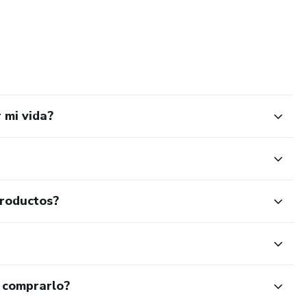
 mi vida?
productos?
 comprarlo?