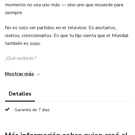
momento no sea uno más — sino uno que recuerde para
siempre.
No es solo ver partidos en el televisor. Es anotarlos,
vivirlos, coleccionarlos. Es que tu hijo sienta que el Mundial
también es suyo.
¿Qué recibirás?
Mi Gran Mundial de Fútbol 2026 — 99 páginas
Mostrar más
Un libro completo para que tu hijo siga el torneo paso a
Detalles
paso, desde la fase de grupos hasta la gran final.
Garantía de 7 días
Incluye grupos y calendario del torneo, espacios para
anotar resultados de cada partido, bracket para seguir el
torneo, estadios, escudos y jerseys de las selecciones,