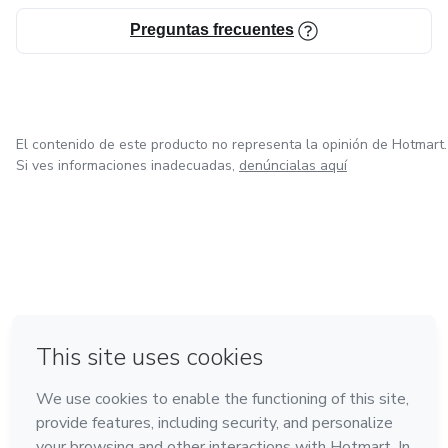
Preguntas frecuentes
El contenido de este producto no representa la opinión de Hotmart.
Si ves informaciones inadecuadas,
denúncialas aquí
en Bogotá
en Amsterdam
en Madrid
en Ciudad de México
Hecho con
❤
en Belo Horizonte