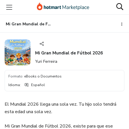
Ir
Ir
Ir
al
a
al
contenido
la
pie
principal
página
de
Mi Gran Mundial de Fútbol 2026
de
página
pago
Mi Gran Mundial de Fútbol 2026
Yuri Ferreira
Formato
:
eBooks o Documentos
Idioma
:
Español
El Mundial 2026 llega una sola vez. Tu hijo solo tendrá
esta edad una sola vez.
Mi Gran Mundial de Fútbol 2026, existe para que ese