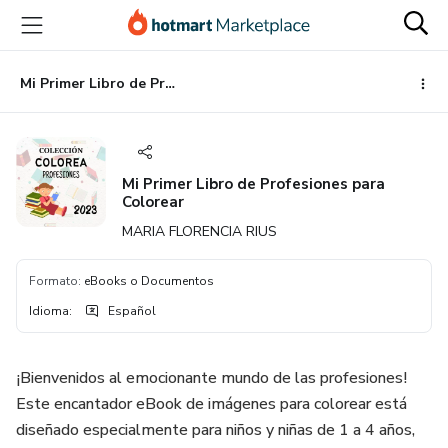
Ir
Ir
Ir
al
a
al
contenido
la
pie
principal
página
de
Mi Primer Libro de Profesiones para Colorear
de
página
pago
Mi Primer Libro de Profesiones para
Colorear
MARIA FLORENCIA RIUS
Formato
:
eBooks o Documentos
Idioma
:
Español
¡Bienvenidos al emocionante mundo de las profesiones!
Este encantador eBook de imágenes para colorear está
diseñado especialmente para niños y niñas de 1 a 4 años,