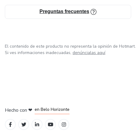
con "Mi Primer Libro de Profesiones para Colorear".
Descarga hoy mismo y observa cómo tus pequeños
Preguntas frecuentes
exploran el emocionante mundo de las profesiones
mientras se divierten coloreando!
El contenido de este producto no representa la opinión de Hotmart.
Si ves informaciones inadecuadas,
denúncialas aquí
en Ciudad de México
en Bogotá
en Amsterdam
en Madrid
en Belo Horizonte
Hecho con
❤