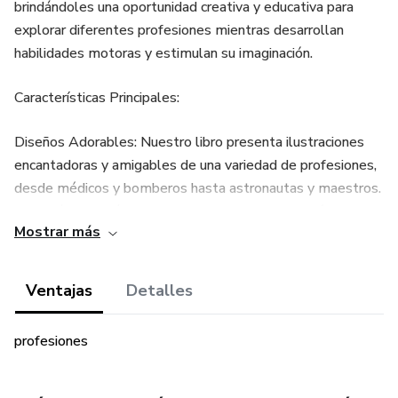
brindándoles una oportunidad creativa y educativa para
explorar diferentes profesiones mientras desarrollan
habilidades motoras y estimulan su imaginación.
Características Principales:
Diseños Adorables: Nuestro libro presenta ilustraciones
encantadoras y amigables de una variedad de profesiones,
desde médicos y bomberos hasta astronautas y maestros.
Cada página está diseñada para cautivar la atención de los
Mostrar más
pequeños.
Aprendizaje Divertido: A medida que los niños colorean
Ventajas
Detalles
cada imagen, podrán aprender sobre las profesiones y sus
funciones de manera sencilla y entretenida. Esto fomenta
profesiones
el desarrollo temprano del vocabulario y el conocimiento
del mundo.