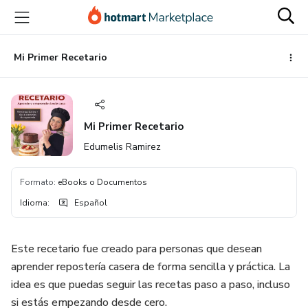
Ir
Ir
Ir
al
a
al
contenido
la
pie
principal
página
de
Mi Primer Recetario
de
página
pago
Mi Primer Recetario
Edumelis Ramirez
Formato
:
eBooks o Documentos
Idioma
:
Español
Este recetario fue creado para personas que desean
aprender repostería casera de forma sencilla y práctica. La
idea es que puedas seguir las recetas paso a paso, incluso
si estás empezando desde cero.