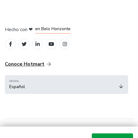
en Ciudad de México
en Bogotá
en Amsterdam
en Madrid
en Belo Horizonte
Hecho con
❤
Conoce Hotmart
Idioma
Español
FAQ
Términos
Privacidad
Cookies