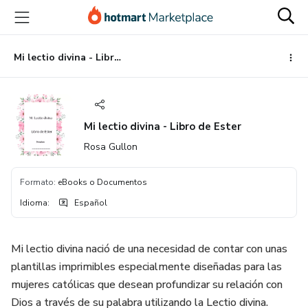
Ir
Ir
Ir
al
a
al
contenido
la
pie
principal
página
de
Mi lectio divina - Libro de Ester
de
página
pago
Mi lectio divina - Libro de Ester
Rosa Gullon
Formato
:
eBooks o Documentos
Idioma
:
Español
Mi lectio divina nació de una necesidad de contar con unas
plantillas imprimibles especialmente diseñadas para las
mujeres católicas que desean profundizar su relación con
Dios a través de su palabra utilizando la Lectio divina.