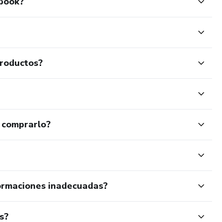
 book?
productos?
 comprarlo?
ormaciones inadecuadas?
s?