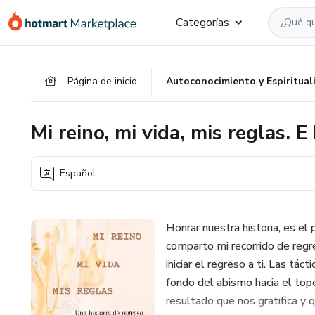
Ir
Ir
Ir
Categorías
al
a
al
contenido
la
pie
principal
página
de
Página de inicio
Autoconocimiento y Espiritual
de
página
pago
Mi reino, mi vida, mis reglas. E
Español
Honrar nuestra historia, es el
comparto mi recorrido de regr
iniciar el regreso a ti. Las tác
fondo del abismo hacia el tope
resultado que nos gratifica y 