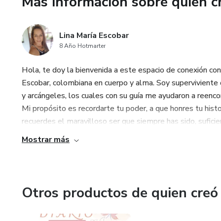
Más información sobre quien c
Lina María Escobar
8 Año Hotmarter
Hola, te doy la bienvenida a este espacio de conexión co
Escobar, colombiana en cuerpo y alma. Soy superviviente d
y arcángeles, los cuales con su guía me ayudaron a reencon
Mi propósito es recordarte tu poder, a que honres tu histo
recuerdes el maravilloso ser que siempre has sido, suficie
Mostrar más
Otros productos de quien creó