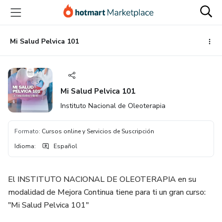
Ir
Ir
Ir
al
a
al
contenido
la
pie
principal
página
de
Mi Salud Pelvica 101
de
página
pago
Mi Salud Pelvica 101
Instituto Nacional de Oleoterapia
Formato
:
Cursos online y Servicios de Suscripción
Idioma
:
Español
El INSTITUTO NACIONAL DE OLEOTERAPIA en su
modalidad de Mejora Continua tiene para ti un gran curso:
"Mi Salud Pelvica 101"