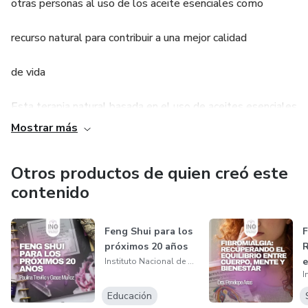
otras personas al uso de los aceite esenciales como
recurso natural para contribuir a una mejor calidad
de vida
Esta terapia natural basada en el uso de aceites esenciales
Mostrar más
extraidos de organismos vegetales, semillas, cortezas,
Otros productos de quien creó este
hojas, tallos, raices, flores y frutos, permite la recuperación
contenido
del equilibrio orgánico y con ello favorecen la estabilidad
Feng Shui para los
F
de la salud de manera integral
próximos 20 años
R
e
Instituto Nacional de Oleoterapia
c
Educación