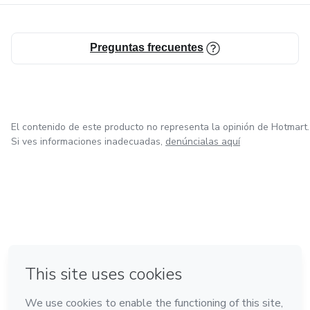
Preguntas frecuentes
El contenido de este producto no representa la opinión de Hotmart.
Si ves informaciones inadecuadas,
denúncialas aquí
en Bogotá
en Amsterdam
en Madrid
en Ciudad de México
Hecho con
❤
en Belo Horizonte