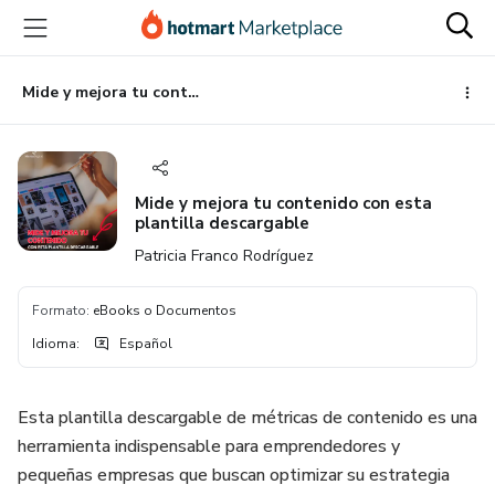
Ir
Ir
Ir
al
a
al
contenido
la
pie
principal
página
de
Mide y mejora tu contenido con esta plantilla descargable
de
página
pago
Mide y mejora tu contenido con esta
plantilla descargable
Patricia Franco Rodríguez
Formato
:
eBooks o Documentos
Idioma
:
Español
Esta plantilla descargable de métricas de contenido es una
herramienta indispensable para emprendedores y
pequeñas empresas que buscan optimizar su estrategia