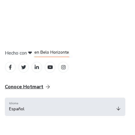
en Ciudad de México
en Bogotá
en Amsterdam
en Madrid
en Belo Horizonte
Hecho con
❤
Conoce Hotmart
Idioma
Español