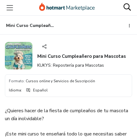
Ir
Ir
Ir
al
a
al
contenido
la
pie
principal
página
de
Mini Curso Cumpleañero para Mascotas
de
página
pago
Mini Curso Cumpleañero para Mascotas
KUKYS: Repostería para Mascotas
Formato
:
Cursos online y Servicios de Suscripción
Idioma
:
Español
¿Quieres hacer de la fiesta de cumpleaños de tu mascota
un día inolvidable?
¡Este mini curso te enseñará todo lo que necesitas saber