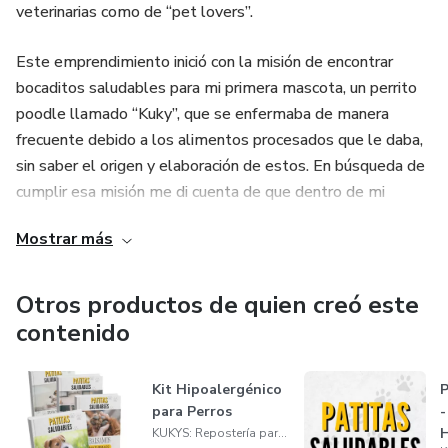
veterinarias como de “pet lovers”.
Este emprendimiento inició con la misión de encontrar
bocaditos saludables para mi primera mascota, un perrito
poodle llamado “Kuky”, que se enfermaba de manera
frecuente debido a los alimentos procesados que le daba,
sin saber el origen y elaboración de estos. En búsqueda de
cumplir esa misión me di cuenta de que dentro de mi
localidad no encontraba alimentos que cumplieran con
Mostrar más
estos requerimientos que yo buscaba, por lo que me fui
introduciendo en el mundo alimenticio de las mascotas,
empezando así a elaborar mis propias galletas naturales y
Otros productos de quien creó este
saludables. Esto me ha llevado a influir en las vidas de
contenido
muchas personas y muchas mascotas, difundiendo y
demostrando la importancia de la alimentación y del
Kit Hipoalergénico
P
impacto de un “simple” bocadito procesado en la salud de
para Perros
-
nuestros engreídos.
H
KUKYS: Repostería para Mascotas