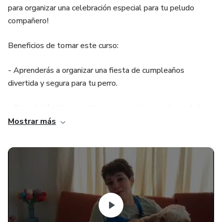
para organizar una celebración especial para tu peludo
compañero!
Beneficios de tomar este curso:
- Aprenderás a organizar una fiesta de cumpleaños
divertida y segura para tu perro.
- Descubrirás ideas creativas y originales para hacer de la
celebración un momento especial.
Mostrar más
- Conocerás recetas saludables y deliciosas para preparar a
tu mascota.
- Obtendrás consejos prácticos para gestionar la fiesta y
evitar el estrés.
- Crearás recuerdos inolvidables junto a tu mejor amigo.