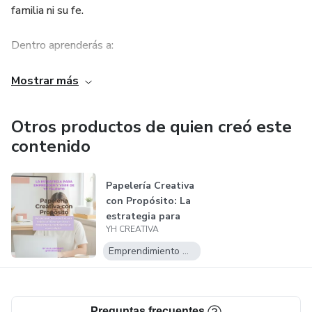
familia ni su fe.
Dentro aprenderás a:
Descubrir y definir tu propósito como emprendedora
Mostrar más
creativa.
Otros productos de quien creó este
Crear y organizar productos digitales como stickers,
contenido
toppers, cajas, kits temáticos y plantillas.
Usar herramientas como Silhouette Studio de forma
Papelería Creativa
con Propósito: La
práctica y sencilla. Superar miedos, gestionar tu tiempo y
estrategia para
organizarte como mamá-emprendedora.
YH CREATIVA
emprend...
Emprendimiento Digital
Implementar estrategias de ventas digitales con
propósito.
Preguntas frecuentes