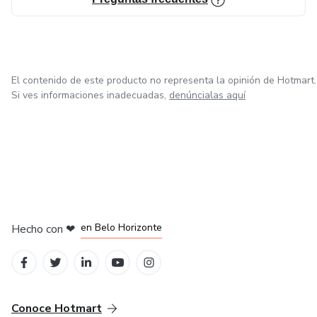
El contenido de este producto no representa la opinión de Hotmart.
Si ves informaciones inadecuadas,
denúncialas aquí
en Ciudad de México
en Bogotá
en Amsterdam
en Madrid
en Belo Horizonte
Hecho con
❤
Conoce Hotmart