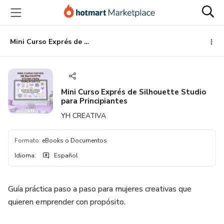
Ir
Ir
Ir
al
a
al
contenido
la
pie
principal
página
de
Mini Curso Exprés de Silhouette Studio para Principiantes
de
página
pago
Mini Curso Exprés de Silhouette Studio
para Principiantes
YH CREATIVA
Formato
:
eBooks o Documentos
Idioma
:
Español
Guía práctica paso a paso para mujeres creativas que
quieren emprender con propósito.