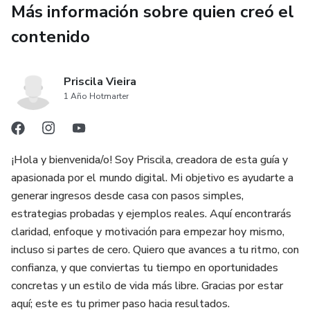
Más información sobre quien creó el
Técnicas de storytelling para conectar emocionalmente
contenido
con el cliente.
Demostración del producto o servicio enfocada en valor y
Priscila Vieira
beneficios tangibles.
1 Año Hotmarter
Manejo de objeciones: cómo transformar dudas en
oportunidades de venta.
¡Hola y bienvenida/o! Soy Priscila, creadora de esta guía y
apasionada por el mundo digital. Mi objetivo es ayudarte a
Técnicas de escucha activa durante la presentación.
generar ingresos desde casa con pasos simples,
estrategias probadas y ejemplos reales. Aquí encontrarás
Uso de herramientas visuales y tecnológicas para potenciar
claridad, enfoque y motivación para empezar hoy mismo,
la demo.
incluso si partes de cero. Quiero que avances a tu ritmo, con
confianza, y que conviertas tu tiempo en oportunidades
Técnicas de cierre: cómo pedir la venta de manera natural y
concretas y un estilo de vida más libre. Gracias por estar
efectiva.
aquí; este es tu primer paso hacia resultados.