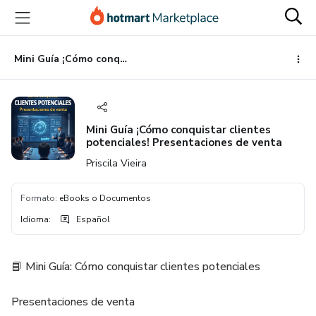
Ir
Ir
Ir
al
a
al
contenido
la
pie
principal
página
de
Mini Guía ¡Cómo conquistar clientes potenciales! Presentaciones de venta
de
página
pago
Mini Guía ¡Cómo conquistar clientes
potenciales! Presentaciones de venta
Priscila Vieira
Formato
:
eBooks o Documentos
Idioma
:
Español
📘 Mini Guía: Cómo conquistar clientes potenciales
Presentaciones de venta