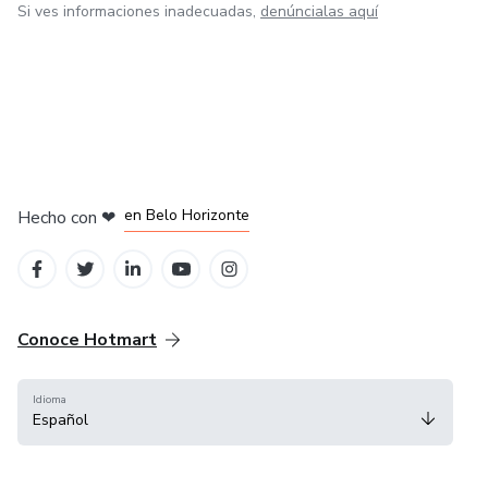
Si ves informaciones inadecuadas,
denúncialas aquí
en Ciudad de México
en Bogotá
en Amsterdam
en Madrid
en Belo Horizonte
Hecho con
❤
Conoce Hotmart
Idioma
Español