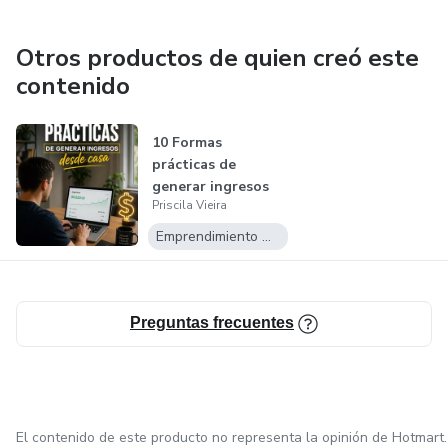
Estrategias de seguimiento post-presentación para
mantener el interés hasta el cierre.
Otros productos de quien creó este
contenido
🔹 ¿A quién va dirigida?
10 Formas
Emprendedores, afiliados, vendedores digitales y personas
prácticas de
que desean mejorar sus habilidades de venta mediante
generar ingresos
presentaciones más claras, estratégicas y persuasivas.
Priscila Vieira
desde casa
Emprendimiento Digital
🔹 Formato: Mini guía digital, práctica y fácil de aplicar.
✨ Ideal para quienes desean dejar de improvisar y
Preguntas frecuentes
comenzar a vender con presentaciones estructuradas y
orientadas a resultados.
El contenido de este producto no representa la opinión de Hotmart.