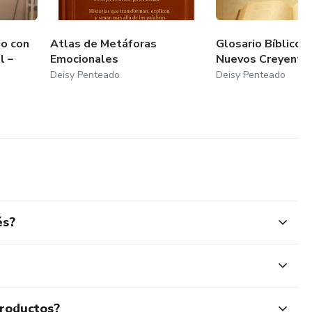
io con
Atlas de Metáforas
Glosario Bíblico 
l –
Emocionales
Nuevos Creyente
Deisy Penteado
Deisy Penteado
és?
productos?