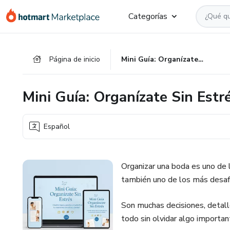
Ir
Ir
Ir
Categorías
al
a
al
contenido
la
pie
principal
página
de
Página de inicio
Mini Guía: Organízate Sin Estrés
de
página
pago
Mini Guía: Organízate Sin Estr
Español
Organizar una boda es uno de
también uno de los más desaf
Son muchas decisiones, detall
todo sin olvidar algo importan