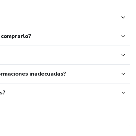
 comprarlo?
ormaciones inadecuadas?
s?