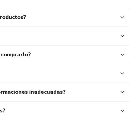
productos?
 comprarlo?
ormaciones inadecuadas?
s?