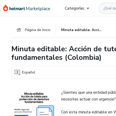
Ir
Ir
Ir
Categorías
al
a
al
contenido
la
pie
principal
página
de
Página de inicio
Minuta editable: Acción de tutela para protección de derechos fundamentales (Colombia)
de
página
pago
Minuta editable: Acción de tut
fundamentales (Colombia)
Español
¿Sientes que una entidad públ
necesitas actuar con urgencia?
Con esta minuta editable en W