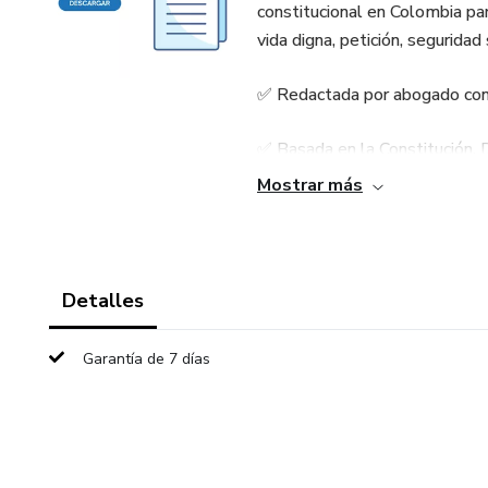
constitucional en Colombia par
vida digna, petición, seguridad 
✅ Redactada por abogado con e
✅ Basada en la Constitución, 
Mostrar más
✅ Lista para diligenciar con t
Incluye estructura completa: 
notificaciones.
Detalles
📄 Úsala en casos urgentes d
Garantía de 7 días
Estado o empresa privada no r