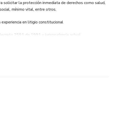
a solicitar la protección inmediata de derechos como salud,
social, mínimo vital, entre otros.
xperiencia en litigio constitucional
Decreto 2591 de 1991 y jurisprudencia actual
us datos, hechos y pretensiones
hechos, pretensiones, fundamentos, pruebas, competencia y
onde la EPS, Colpensiones, ARL, UGPP, una entidad del
esponde ni actúa a tiempo.