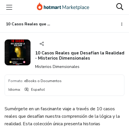
Ir
Ir
Ir
al
a
al
contenido
la
pie
principal
página
de
10 Casos Reales que Desafían la Realidad - Misterios Dimensionales
de
página
pago
10 Casos Reales que Desafían la Realidad
- Misterios Dimensionales
Misterios Dimensionales
Formato
:
eBooks o Documentos
Idioma
:
Español
Sumérgete en un fascinante viaje a través de 10 casos
reales que desafían nuestra comprensión de la lógica y la
realidad. Esta colección única presenta historias