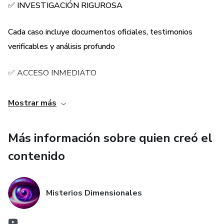
✅ INVESTIGACIÓN RIGUROSA
Cada caso incluye documentos oficiales, testimonios
verificables y análisis profundo
✅ ACCESO INMEDIATO
Descarga instantánea en formato PDF optimizado para
Mostrar más
cualquier dispositivo
Más información sobre quien creó el
✅ CASOS DOCUMENTADOS REALES
contenido
No ficción ni leyendas urbanas - solo eventos verificables
que desafían la realidad
Misterios Dimensionales
✅ +25,000 PALABRAS DE CONTENIDO