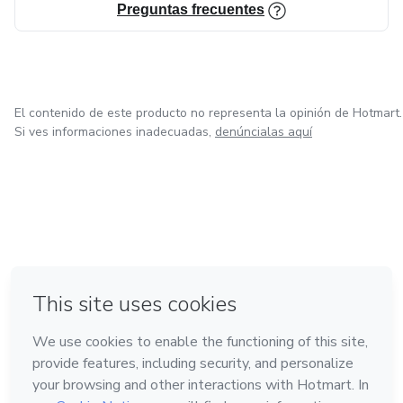
Preguntas frecuentes
El contenido de este producto no representa la opinión de Hotmart.
Si ves informaciones inadecuadas,
denúncialas aquí
en Bogotá
en Amsterdam
en Madrid
en Ciudad de México
Hecho con
❤
en Belo Horizonte