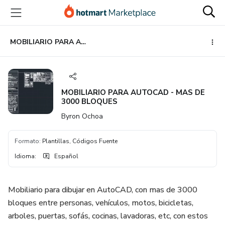
Ir
Ir
Ir
al
a
al
contenido
la
pie
principal
página
de
MOBILIARIO PARA AUTOCAD - MAS DE 3000 BLOQUES
de
página
pago
MOBILIARIO PARA AUTOCAD - MAS DE
3000 BLOQUES
Byron Ochoa
Formato
:
Plantillas, Códigos Fuente
Idioma
:
Español
Mobiliario para dibujar en AutoCAD, con mas de 3000
bloques entre personas, vehículos, motos, bicicletas,
arboles, puertas, sofás, cocinas, lavadoras, etc, con estos