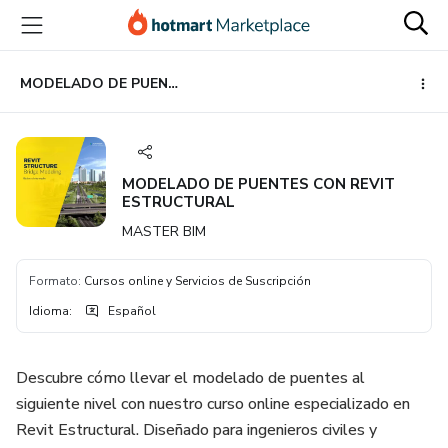
Ir
Ir
Ir
al
a
al
contenido
la
pie
principal
página
de
MODELADO DE PUENTES CON REVIT ESTRUCTURAL
de
página
pago
MODELADO DE PUENTES CON REVIT
ESTRUCTURAL
MASTER BIM
Formato
:
Cursos online y Servicios de Suscripción
Idioma
:
Español
Descubre cómo llevar el modelado de puentes al
siguiente nivel con nuestro curso online especializado en
Revit Estructural. Diseñado para ingenieros civiles y