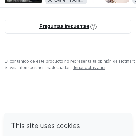
Software, Programas para descargar
Preguntas frecuentes
El contenido de este producto no representa la opinión de Hotmart.
Si ves informaciones inadecuadas,
denúncialas aquí
en Ciudad de México
en Bogotá
en Amsterdam
en Madrid
en Belo Horizonte
Hecho con
❤