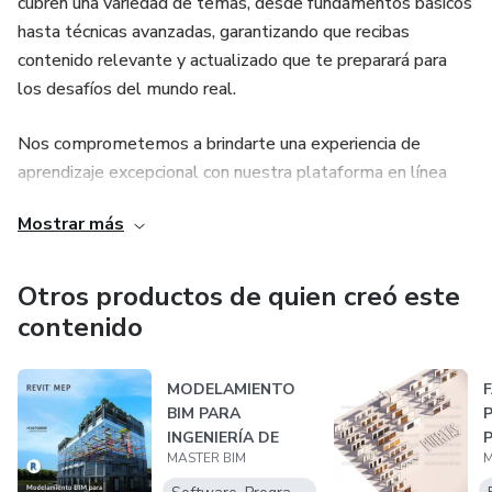
cubren una variedad de temas, desde fundamentos básicos
hasta técnicas avanzadas, garantizando que recibas
contenido relevante y actualizado que te preparará para
los desafíos del mundo real.
Nos comprometemos a brindarte una experiencia de
aprendizaje excepcional con nuestra plataforma en línea
intuitiva que te permite acceder a los cursos en cualquier
Mostrar más
momento y lugar. Además, nuestro equipo de soporte
está disponible para ayudarte con cualquier pregunta o
inquietud que puedas tener. Ya sea que desees mejorar tus
Otros productos de quien creó este
habilidades existentes, explorar nuevas áreas de interés o
contenido
avanzar en tu carrera profesional, en MASTER BIM
tenemos el curso perfecto para ti. Únete a nuestra
MODELAMIENTO
F
comunidad de estudiantes comprometidos y comienza tu
BIM PARA
viaje hacia el éxito hoy mismo.
INGENIERÍA DE
MASTER BIM
M
INSTALACIONES