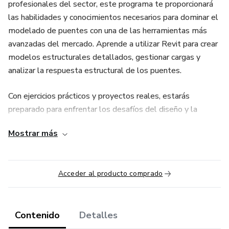
profesionales del sector, este programa te proporcionará
las habilidades y conocimientos necesarios para dominar el
modelado de puentes con una de las herramientas más
avanzadas del mercado. Aprende a utilizar Revit para crear
modelos estructurales detallados, gestionar cargas y
analizar la respuesta estructural de los puentes.
Con ejercicios prácticos y proyectos reales, estarás
preparado para enfrentar los desafíos del diseño y la
construcción de puentes en el mundo real. ¡Inscríbete ahora
Mostrar más
y conviértete en un experto en el modelado de puentes
con Revit!
Acceder al producto comprado
Contenido
Detalles