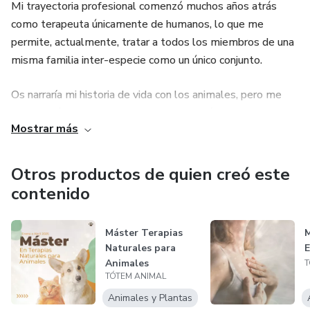
Mi trayectoria profesional comenzó muchos años atrás
como terapeuta únicamente de humanos, lo que me
permite, actualmente, tratar a todos los miembros de una
misma familia inter-especie como un único conjunto.
Os narraría mi historia de vida con los animales, pero me
parece más constructivo contaros por qué hago esto y
Mostrar más
como me siento cuando comparto el camino con ellos.
Amo y respeto a cada una de las especies que habitan en
el universo, conocidas y por conocer. Por eso soy defensora
Otros productos de quien creó este
de los derechos animales. Adoro la naturaleza en su
contenido
conjunto y creo que todas las especies animales tienen el
mismo derecho a una vida plena y feliz.
Máster Terapias
M
Naturales para
Mi misión de vida es servirlos, darles asistencia y
Animales
T
protegerlos con todo los medios que estén en mis manos.
TÓTEM ANIMAL
Para ello utilizo mi propio método, basado en la
Animales y Plantas
comunicación animal y múltiples terapias complementarias.