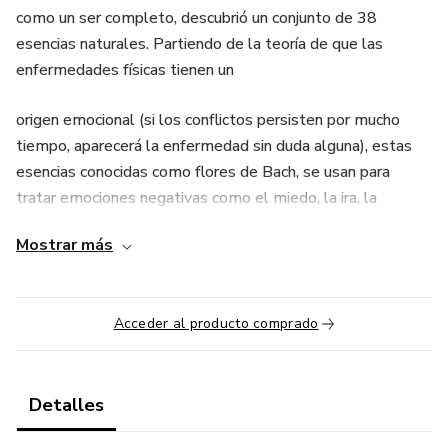
como un ser completo, descubrió un conjunto de 38
esencias naturales. Partiendo de la teoría de que las
enfermedades físicas tienen un
origen emocional (si los conflictos persisten por mucho
tiempo, aparecerá la enfermedad sin duda alguna), estas
esencias conocidas como flores de Bach, se usan para
tratar emociones negativas como el miedo, la ira, la
ansiedad, la desesperación, el distrés (estrés negativo), la
Mostrar más
depresión, la timidez, las obsesiones, etc. Al ser un
remedio natural y sin efectos secundarios, las flores de
Bach son adecuadas para tratar humanos de cualquier edad
Acceder al producto comprado
(ancianos,
adultos, niños y bebés), así como a animales y plantas.
Detalles
En este módulo aprenderás a reconocerlas y a