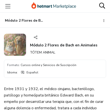
Ir
Ir
Ir
al
a
al
contenido
la
pie
principal
página
de
Módulo 2 Flores de Bach en Animales
de
página
pago
Módulo 2 Flores de Bach en Animales
TÓTEM ANIMAL
Formato
:
Cursos online y Servicios de Suscripción
Idioma
:
Español
Entre 1931 y 1932, el médico cirujano, bacteriólogo,
patólogo y homeópata británico Edward Bach, en su
empeño por desarrollar una terapia que, con el fin de curar
alguna dolencia o enfermedad, tratara a cada individuo