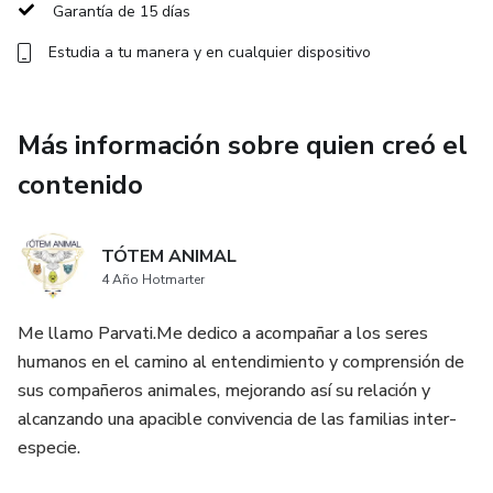
administrarlas convenientemente, dotándote de
Garantía de 15 días
Estudia a tu manera y en cualquier dispositivo
una gran herramienta de trabajo para servir a los animales
en la búsqueda de su bienestar integral.
Más información sobre quien creó el
contenido
TÓTEM ANIMAL
4 Año Hotmarter
Me llamo Parvati.Me dedico a acompañar a los seres
humanos en el camino al entendimiento y comprensión de
sus compañeros animales, mejorando así su relación y
alcanzando una apacible convivencia de las familias inter-
especie.