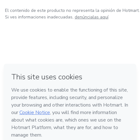
El contenido de este producto no representa la opinión de Hotmart.
Si ves informaciones inadecuadas,
denúncialas aquí
en Ciudad de México
en Bogotá
en Amsterdam
en Madrid
en Belo Horizonte
Hecho con
❤
Conoce Hotmart
Idioma
Español