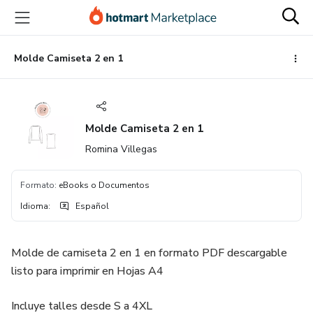
Ir
Ir
Ir
al
a
al
contenido
la
pie
principal
página
de
Molde Camiseta 2 en 1
de
página
pago
Molde Camiseta 2 en 1
Romina Villegas
Formato
:
eBooks o Documentos
Idioma
:
Español
Molde de camiseta 2 en 1 en formato PDF descargable
listo para imprimir en Hojas A4
Incluye talles desde S a 4XL