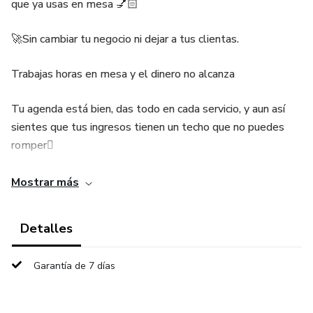
que ya usas en mesa 💅🏻
🚀Sin cambiar tu negocio ni dejar a tus clientas.
Trabajas horas en mesa y el dinero no alcanza
Tu agenda está bien, das todo en cada servicio, y aun así
sientes que tus ingresos tienen un techo que no puedes
romper🫩
💰Ya compras en Temu y Shein pero solo tú te beneficias
Mostrar más
Encuentras los mejores productos de uñas a precios
Detalles
increíbles, tus clientas te preguntan dónde los consigues...
y tú los refieres gratis.
Garantía de 7 días
No sabes cómo monetizar lo que ya haces