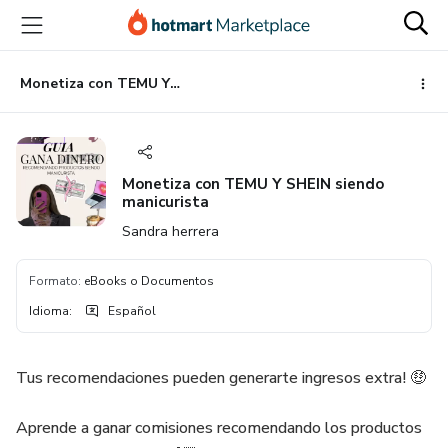
Ir
Ir
Ir
al
a
al
contenido
la
pie
principal
página
de
Monetiza con TEMU Y SHEIN siendo manicurista
de
página
pago
Monetiza con TEMU Y SHEIN siendo
manicurista
Sandra herrera
Formato
:
eBooks o Documentos
Idioma
:
Español
Tus recomendaciones pueden generarte ingresos extra! 🤑
Aprende a ganar comisiones recomendando los productos