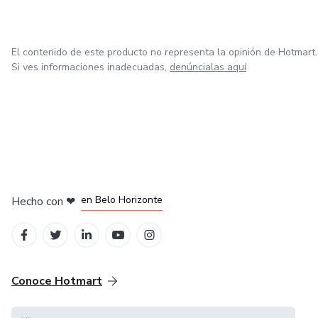
El contenido de este producto no representa la opinión de Hotmart.
Si ves informaciones inadecuadas,
denúncialas aquí
en Ciudad de México
en Bogotá
en Amsterdam
en Madrid
en Belo Horizonte
Hecho con
❤
Conoce Hotmart