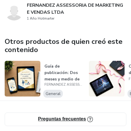
FERNANDEZ ASSESSORIA DE MARKETING
E VENDAS LTDA
1 Año Hotmarter
Otros productos de quien creó este
contenido
Guía de
C
publicación: Dos
d
meses y medio de
FERNANDEZ ASSESSORIA DE MARKETING E VENDAS LTDA
contenido para
pro...
General
Preguntas frecuentes