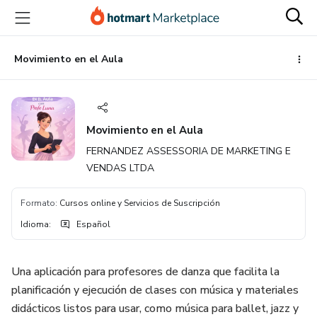
Ir
Ir
Ir
al
a
al
contenido
la
pie
principal
página
de
Movimiento en el Aula
de
página
pago
Movimiento en el Aula
FERNANDEZ ASSESSORIA DE MARKETING E
VENDAS LTDA
Formato
:
Cursos online y Servicios de Suscripción
Idioma
:
Español
Una aplicación para profesores de danza que facilita la
planificación y ejecución de clases con música y materiales
didácticos listos para usar, como música para ballet, jazz y