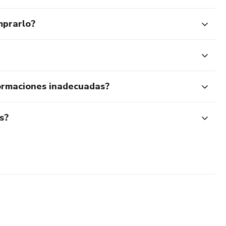
mprarlo?
ormaciones inadecuadas?
s?