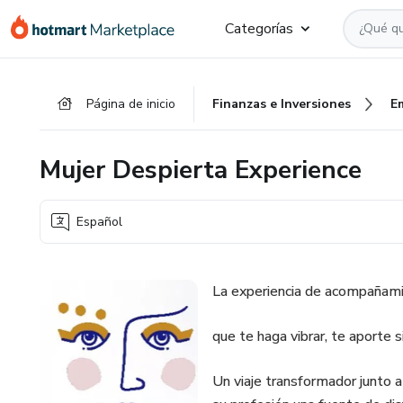
Ir
Ir
Ir
Categorías
al
a
al
contenido
la
pie
principal
página
de
Página de inicio
Finanzas e Inversiones
E
de
página
pago
Mujer Despierta Experience
Español
La experiencia de acompañamie
que te haga vibrar, te aporte s
Un viaje transformador junto 