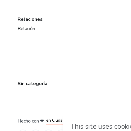
Relaciones
Relación
Sin categoría
en Bogotá
en Amsterdam
en Madrid
en Ciudad de México
Hecho con
❤
en Belo Horizonte