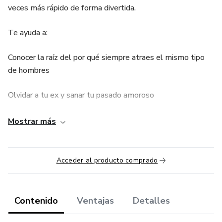
veces más rápido de forma divertida.
Te ayuda a:
Conocer la raíz del por qué siempre atraes el mismo tipo
de hombres
Olvidar a tu ex y sanar tu pasado amoroso
Definir a tu hombre ideal y cómo enamorarlo
Mostrar más
Hacer que se comprometa contigo
Acceder al producto comprado
Mantener una relación de pareja por mucho tiempo
Contenido
Ventajas
Detalles