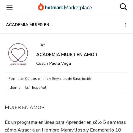
Ir
Ir
Ir
al
a
al
contenido
la
pie
principal
página
de
ACADEMIA MUJER EN AMOR
de
página
pago
ACADEMIA MUJER EN AMOR
Coach Paola Vega
Formato
:
Cursos online y Servicios de Suscripción
Idioma
:
Español
MUJER EN AMOR
Es un programa en línea para Aprender en sólo 5 semanas
cómo Atraer a un Hombre Maravilloso y Enamorarlo 10