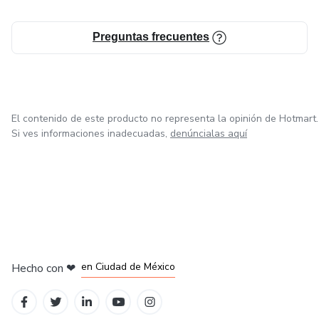
Preguntas frecuentes
El contenido de este producto no representa la opinión de Hotmart.
Si ves informaciones inadecuadas,
denúncialas aquí
en Bogotá
en Amsterdam
en Madrid
en Ciudad de México
Hecho con
❤
en Belo Horizonte