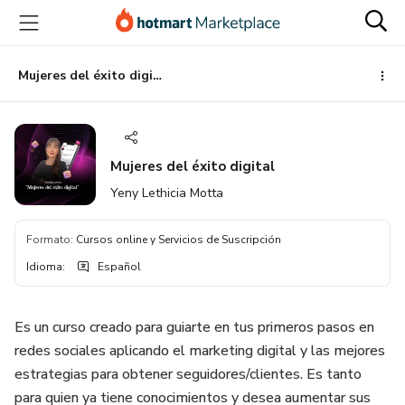
Ir
Ir
Ir
al
a
al
contenido
la
pie
principal
página
de
Mujeres del éxito digital
de
página
pago
Mujeres del éxito digital
Yeny Lethicia Motta
Formato
:
Cursos online y Servicios de Suscripción
Idioma
:
Español
Es un curso creado para guiarte en tus primeros pasos en
redes sociales aplicando el marketing digital y las mejores
estrategias para obtener seguidores/clientes. Es tanto
para quien ya tiene conocimientos y desea aumentar sus