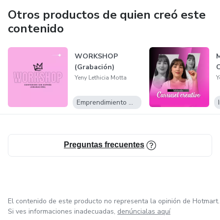
Otros productos de quien creó este
contenido
WORKSHOP
M
(Grabación)
C
Yeny Lethicia Motta
Y
Emprendimiento Digital
Preguntas frecuentes
El contenido de este producto no representa la opinión de Hotmart.
Si ves informaciones inadecuadas,
denúncialas aquí