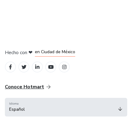
en Bogotá
en Amsterdam
en Madrid
en Ciudad de México
Hecho con
❤
en Belo Horizonte
Conoce Hotmart
Idioma
Español