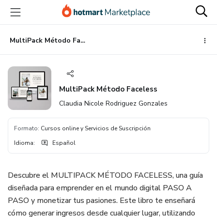
Ir
Ir
Ir
al
a
al
contenido
la
pie
principal
página
de
MultiPack Método Faceless
de
página
pago
MultiPack Método Faceless
Claudia Nicole Rodriguez Gonzales
Formato
:
Cursos online y Servicios de Suscripción
Idioma
:
Español
Descubre el MULTIPACK MÉTODO FACELESS, una guía
diseñada para emprender en el mundo digital PASO A
PASO y monetizar tus pasiones. Este libro te enseñará
cómo generar ingresos desde cualquier lugar, utilizando