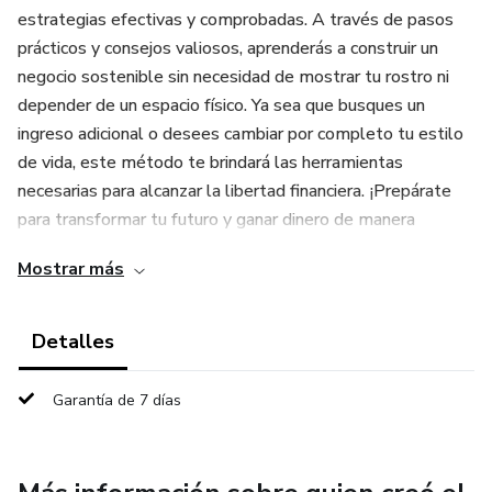
estrategias efectivas y comprobadas. A través de pasos
prácticos y consejos valiosos, aprenderás a construir un
negocio sostenible sin necesidad de mostrar tu rostro ni
depender de un espacio físico. Ya sea que busques un
ingreso adicional o desees cambiar por completo tu estilo
de vida, este método te brindará las herramientas
necesarias para alcanzar la libertad financiera. ¡Prepárate
para transformar tu futuro y ganar dinero de manera
flexible y autónoma!
Mostrar más
El MultiPack Método Faceless está diseñado para ser
accesible a cualquier persona, sin importar su experiencia
Detalles
previa en el mundo digital o el marketing. A lo largo del
curso, aprenderás PASO A PASO las estrategias más
Garantía de 7 días
avanzadas y efectivas para monetizar Instagram y otras
plataformas, aprovechando tus pasiones o intereses
personales para monetizar tu cuenta. El curso está