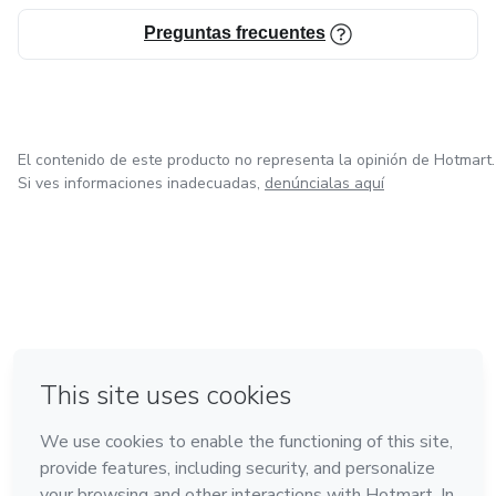
Preguntas frecuentes
- Paso a Paso para un Lanzamiento Exitoso: Estrategias
clave para lanzar tu marca y productos digitales con
efectividad.
El contenido de este producto no representa la opinión de Hotmart.
Si ves informaciones inadecuadas,
denúncialas aquí
en Bogotá
en Amsterdam
en Madrid
en Ciudad de México
Hecho con
❤
en Belo Horizonte