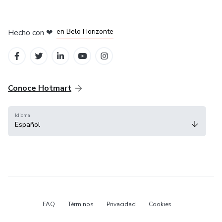
en Ciudad de México
en Bogotá
en Amsterdam
en Madrid
en Belo Horizonte
Hecho con
❤
Conoce Hotmart
Idioma
Español
FAQ
Términos
Privacidad
Cookies