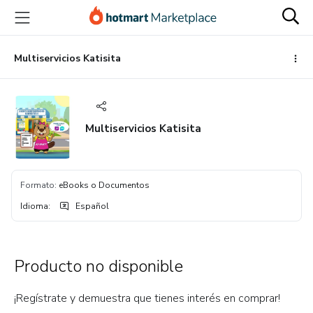
Ir
Ir
Ir
al
a
al
contenido
la
pie
principal
página
de
Multiservicios Katisita
de
página
pago
Multiservicios Katisita
Formato
:
eBooks o Documentos
Idioma
:
Español
Producto no disponible
¡Regístrate y demuestra que tienes interés en comprar!