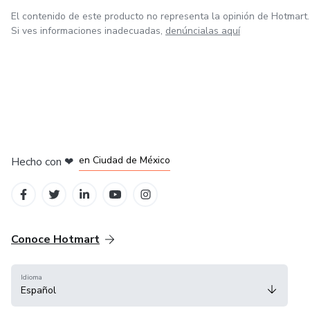
El contenido de este producto no representa la opinión de Hotmart.
Si ves informaciones inadecuadas,
denúncialas aquí
en Bogotá
en Amsterdam
en Madrid
en Ciudad de México
Hecho con
❤
en Belo Horizonte
Conoce Hotmart
Idioma
Español