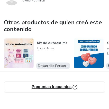
6 Año Hotmarter
Otros productos de quien creó este
contenido
Kit de Autoestima
s
Lucas Uezen
L
Desarrollo Personal
Preguntas frecuentes