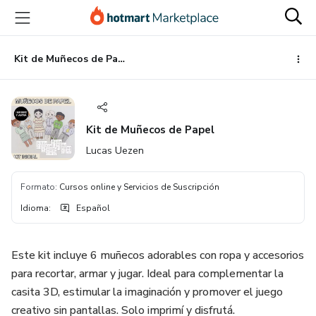
Ir
Ir
Ir
al
a
al
contenido
la
pie
principal
página
de
Kit de Muñecos de Papel
de
página
pago
Kit de Muñecos de Papel
Lucas Uezen
Formato
:
Cursos online y Servicios de Suscripción
Idioma
:
Español
Este kit incluye 6 muñecos adorables con ropa y accesorios
para recortar, armar y jugar. Ideal para complementar la
casita 3D, estimular la imaginación y promover el juego
creativo sin pantallas. Solo imprimí y disfrutá.