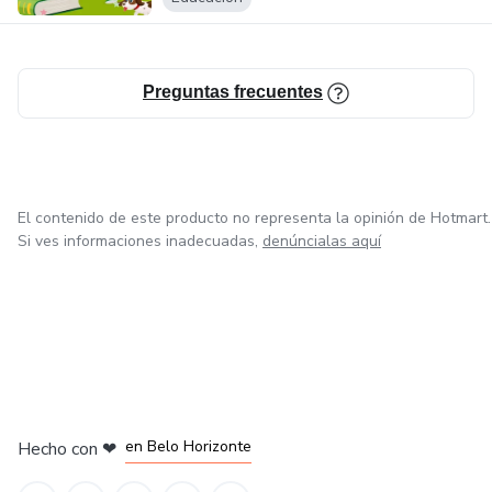
Preguntas frecuentes
El contenido de este producto no representa la opinión de Hotmart.
Si ves informaciones inadecuadas,
denúncialas aquí
en Ciudad de México
en Bogotá
en Amsterdam
en Madrid
en Belo Horizonte
Hecho con
❤