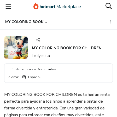
Ir
Ir
Ir
al
a
al
contenido
la
pie
principal
página
de
MY COLORING BOOK FOR CHILDREN
de
página
pago
MY COLORING BOOK FOR CHILDREN
Leidy mota
Formato
:
eBooks o Documentos
Idioma
:
Español
MY COLORING BOOK FOR CHILDREN es la herramienta
perfecta para ayudar a los niños a aprender a pintar de
forma divertida y entretenida. Con una gran variedad de
páginas para colorear con diseños muy divertidos, este