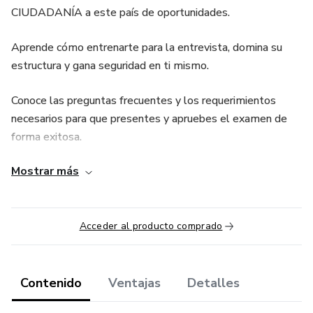
CIUDADANÍA a este país de oportunidades.
Aprende cómo entrenarte para la entrevista, domina su
estructura y gana seguridad en ti mismo.
Conoce las preguntas frecuentes y los requerimientos
necesarios para que presentes y apruebes el examen de
forma exitosa.
Mostrar más
¿QUÉ VAS A LOGRAR?
● Aprenderás qué hacer y qué documentos necesitas antes
de presentar el exámen.
Acceder al producto comprado
● Conocerás qué necesitas saber antes de presentar el
exámen.
Contenido
Ventajas
Detalles