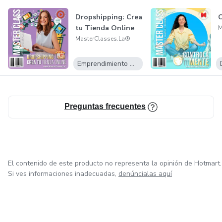
*** Este Producto no garantiza la obtención de resultados.
Cualquier referencia al desempeño de una estrategia no
Dropshipping: Crea
C
debe ser interpretada como una garantía de resultados.
tu Tienda Online
M
MasterClasses.La®
*** Todas las estrategias e inversiones involucran un
Emprendimiento Digital
riesgo de pérdida. Ninguna información contenida en este
producto debe ser interpretada como un asesoramiento de
inversión.
Preguntas frecuentes
El contenido de este producto no representa la opinión de Hotmart.
Si ves informaciones inadecuadas,
denúncialas aquí