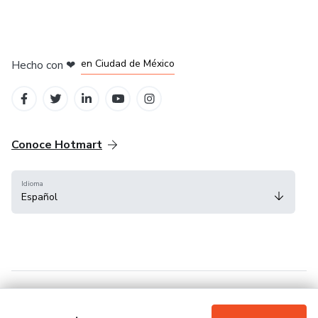
en Bogotá
en Amsterdam
en Madrid
en Ciudad de México
Hecho con
❤
en Belo Horizonte
Conoce Hotmart
Idioma
Español
FAQ
Términos
Privacidad
Cookies