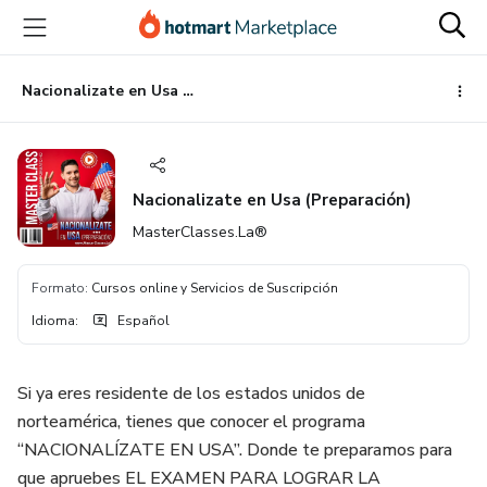
Ir
Ir
Ir
al
a
al
contenido
la
pie
principal
página
de
Nacionalizate en Usa (Preparación)
de
página
pago
Nacionalizate en Usa (Preparación)
MasterClasses.La®
Formato
:
Cursos online y Servicios de Suscripción
Idioma
:
Español
Si ya eres residente de los estados unidos de
norteamérica, tienes que conocer el programa
“NACIONALÍZATE EN USA”. Donde te preparamos para
que apruebes EL EXAMEN PARA LOGRAR LA