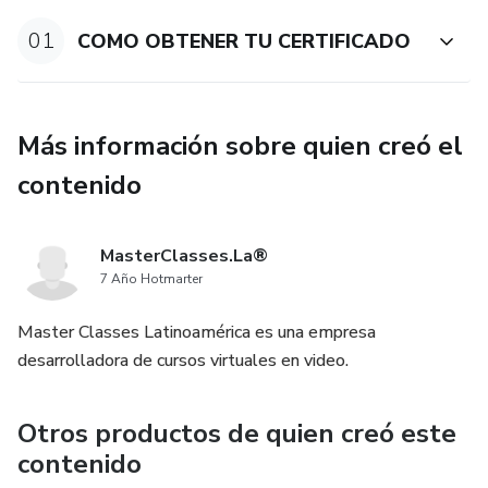
● Sabrás que te van a preguntar en la entrevista.
01
COMO OBTENER TU CERTIFICADO
● Conocerás cuáles son las preguntas frecuentes antes del
exámen.
● Aprenderás las recomendaciones legales y fuentes de
Más información sobre quien creó el
información.
contenido
● Conocerás las preguntas y respuestas del exámen.
MasterClasses.La®
● Sabrás como te debes preparar y Cómo te debes vestir
7 Año Hotmarter
para la entrevista.
Master Classes Latinoamérica es una empresa
● Aprenderás las metodologías de estudio.
desarrolladora de cursos virtuales en video.
● Acceder al certificado avalado por Hotmart y Seminarios
Otros productos de quien creó este
Online.
contenido