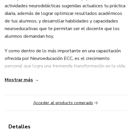
actividades neurodidácticas sugeridas actualices tu práctica
diaria, además de lograr optimizar resultados académicos
de tus alumnos, y desarrollar habilidades y capacidades
neuroeducativas que te permitan ser el docente que los
alumnos demandan hoy.
Y como dentro de lo más importante en una capacitación
ofrecida por Neuroeducación ECC, es el crecimiento
personal que logra una tremenda transformación en la vida,
los temas de desarrollo humano son los que justamente
Mostrar más
hacen que esta certificación sea inigualable, recuerda que
“los maestros son las joyas de la
Acceder al producto comprado
corona”, por lo tanto mereces todo esto y mucho más.
Detalles