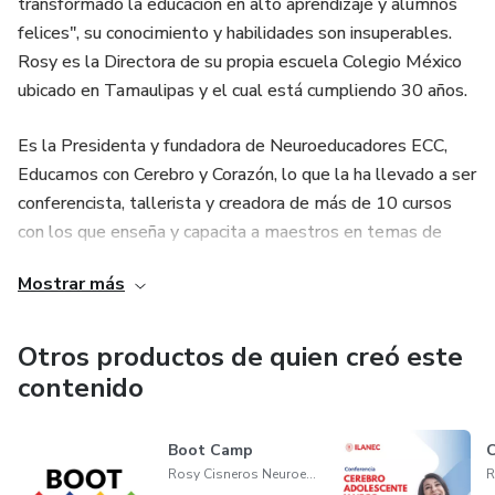
transformado la educación en alto aprendizaje y alumnos
felices", su conocimiento y habilidades son insuperables.
Rosy es la Directora de su propia escuela Colegio México
ubicado en Tamaulipas y el cual está cumpliendo 30 años.
Es la Presidenta y fundadora de Neuroeducadores ECC,
Educamos con Cerebro y Corazón, lo que la ha llevado a ser
conferencista, tallerista y creadora de más de 10 cursos
con los que enseña y capacita a maestros en temas de
neuroeducación, incluyendo dos certificaciones en
Mostrar más
Neuroeducadores y Neurodidáctica.
Ha recibido varios doctorados honoris causa por parte del
Otros productos de quien creó este
Honorable Consejo Mundial de Educación y el Consejo
contenido
Iberoamericano para la Calidad Educativa, así como
múltiples reconocimientos a lo largo de su carrera. Es
Boot Camp
instructora Certificada por SEP CONOCER y STPS como
Rosy Cisneros Neuroeducadora
agente capacitador externo