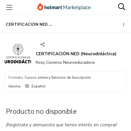
Ir
Ir
Ir
al
a
al
contenido
la
pie
principal
página
de
CERTIFICACIÓN NED (Neurodidáctica)
de
página
pago
CERTIFICACIÓN NED (Neurodidáctica)
Rosy Cisneros Neuroeducadora
Formato
:
Cursos online y Servicios de Suscripción
Idioma
:
Español
Producto no disponible
¡Regístrate y demuestra que tienes interés en comprar!