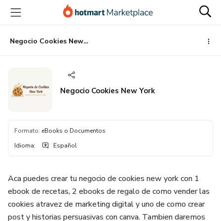
Ir
Ir
Ir
al
a
al
contenido
la
pie
principal
página
de
Negocio Cookies New York
de
página
pago
Negocio Cookies New York
Formato
:
eBooks o Documentos
Idioma
:
Español
Aca puedes crear tu negocio de cookies new york con 1
ebook de recetas, 2 ebooks de regalo de como vender las
cookies atravez de marketing digital y uno de como crear
post y historias persuasivas con canva. Tambien daremos