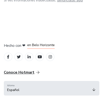
Si ves informaciones inadecuadas,
denúncialas aquí
en Ciudad de México
en Bogotá
en Amsterdam
en Madrid
en Belo Horizonte
Hecho con
❤
Conoce Hotmart
Idioma
Español