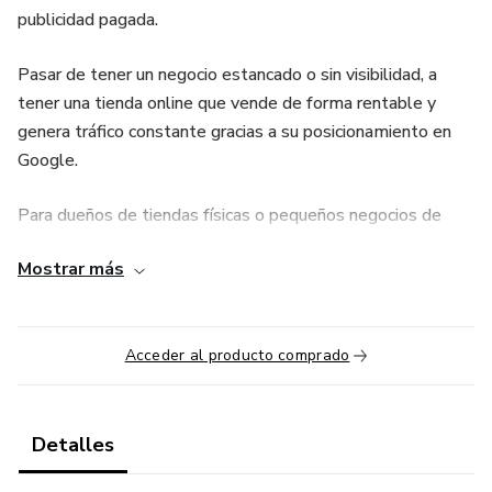
publicidad pagada.
Pasar de tener un negocio estancado o sin visibilidad, a
tener una tienda online que vende de forma rentable y
genera tráfico constante gracias a su posicionamiento en
Google.
Para dueños de tiendas físicas o pequeños negocios de
productos físicos que:
Mostrar más
• SI no vendes online y quieres empezar.
• Si tienes tienda online pero no logras ventas ni visibilidad.
Acceder al producto comprado
• Si tu nivel es de principiante o intermedio en digital.
Detalles
• Si Has probado cosas que no han funcionado (agencias,