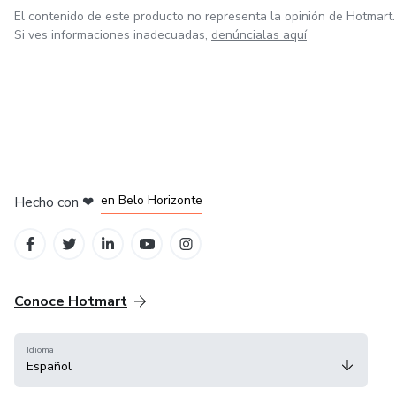
El contenido de este producto no representa la opinión de Hotmart.
Si ves informaciones inadecuadas,
denúncialas aquí
en Ciudad de México
en Bogotá
en Amsterdam
en Madrid
en Belo Horizonte
Hecho con
❤
Conoce Hotmart
Idioma
Español