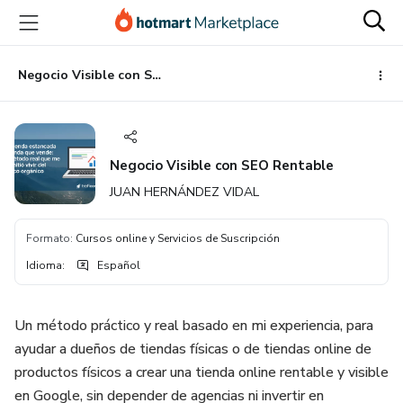
Ir
Ir
Ir
al
a
al
contenido
la
pie
principal
página
de
Negocio Visible con SEO Rentable
de
página
pago
Negocio Visible con SEO Rentable
JUAN HERNÁNDEZ VIDAL
Formato
:
Cursos online y Servicios de Suscripción
Idioma
:
Español
Un método práctico y real basado en mi experiencia, para
ayudar a dueños de tiendas físicas o de tiendas online de
productos físicos a crear una tienda online rentable y visible
en Google, sin depender de agencias ni invertir en