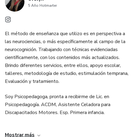
5 Año Hotmarter
El método de enseñanza que utilizo es en perspectiva a
las neurociencias, o más específicamente al campo de la
neurocognición. Trabajando con técnicas evidenciadas
científicamente, con los contenidos más actualizados.
Brindo diferentes servicios, entre ellos, apoyo escolar,
talleres, metodología de estudio, estimulación temprana,
Evaluación y tratamiento.
Soy Psicopedagoga, pronta a recibirme de Lic. en
Psicopedagogía. ACDM, Asistente Celadora para
Discapacitados Motores. Esp. Primera infancia.
Soy Psicopedagoga recibida en (ISPSA). Pronta a recibirme
Mostrar más
de Lic. en Psicopedagogía, (UCA); ACDM, (Esc. de