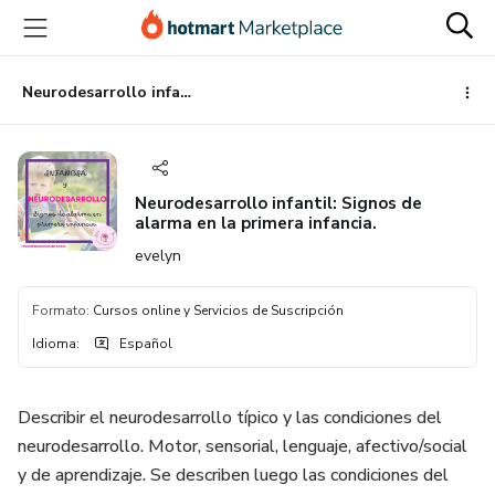
Ir
Ir
Ir
al
a
al
contenido
la
pie
principal
página
de
Neurodesarrollo infantil: Signos de alarma en la primera infancia.
de
página
pago
Neurodesarrollo infantil: Signos de
alarma en la primera infancia.
evelyn
Formato
:
Cursos online y Servicios de Suscripción
Idioma
:
Español
Describir el neurodesarrollo típico y las condiciones del
neurodesarrollo. Motor, sensorial, lenguaje, afectivo/social
y de aprendizaje. Se describen luego las condiciones del