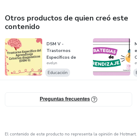
Maestros; GOB. CIUDAD) Asistente Celadora para
Discapacitados Motores. Esp. Primera infancia. Con una
Otros productos de quien creó este
basta experiencia profesional. Trabajando con todas las
contenido
edades, desde bebes hasta personas mayores, en
diferentes talleres, capacitaciones, cursos.
DSM V -
M
Trastornos
e
Específicos de
evelyn
e
Aprendizaje.
d
P
Educación
Preguntas frecuentes
El contenido de este producto no representa la opinión de Hotmart.