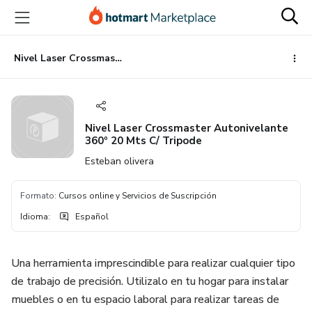
Ir
Ir
Ir
al
a
al
contenido
la
pie
principal
página
de
Nivel Laser Crossmaster Autonivelante 360º 20 Mts C/ Tripode
de
página
pago
Nivel Laser Crossmaster Autonivelante
360º 20 Mts C/ Tripode
Esteban olivera
Formato
:
Cursos online y Servicios de Suscripción
Idioma
:
Español
Una herramienta imprescindible para realizar cualquier tipo
de trabajo de precisión. Utilizalo en tu hogar para instalar
muebles o en tu espacio laboral para realizar tareas de