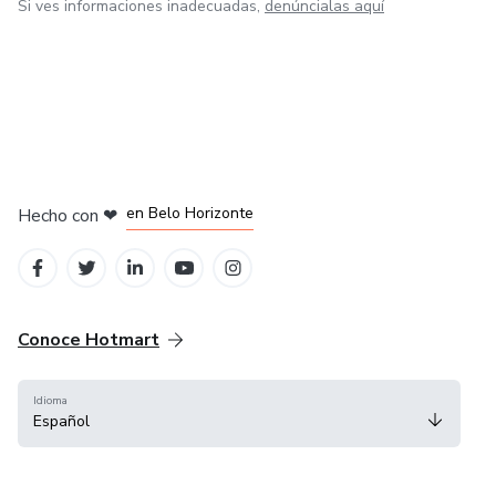
Si ves informaciones inadecuadas,
denúncialas aquí
en Ciudad de México
en Bogotá
en Amsterdam
en Madrid
en Belo Horizonte
Hecho con
❤
Conoce Hotmart
Idioma
Español