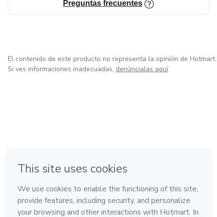
Preguntas frecuentes
El contenido de este producto no representa la opinión de Hotmart.
Si ves informaciones inadecuadas,
denúncialas aquí
en Bogotá
en Amsterdam
en Madrid
en Ciudad de México
Hecho con
❤
en Belo Horizonte
Conoce Hotmart