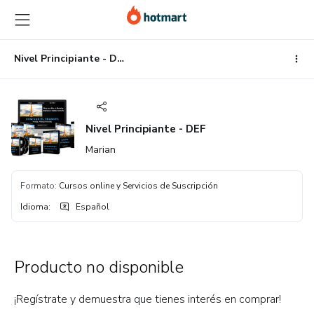
Ir
Ir
Ir
al
a
al
contenido
la
pie
principal
página
de
Nivel Principiante - DEF
de
página
pago
Nivel Principiante - DEF
Marian
Formato
:
Cursos online y Servicios de Suscripción
Idioma
:
Español
Producto no disponible
¡Regístrate y demuestra que tienes interés en comprar!