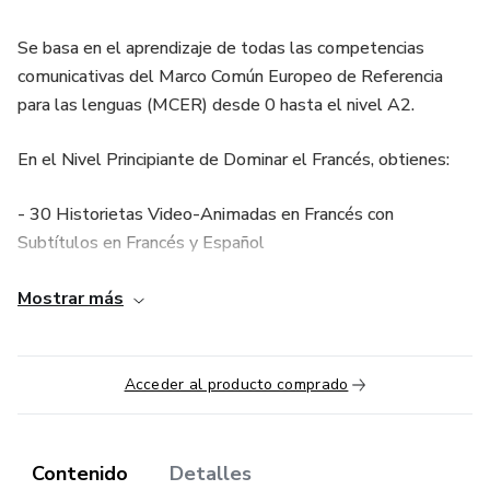
Se basa en el aprendizaje de todas las competencias
comunicativas del Marco Común Europeo de Referencia
para las lenguas (MCER) desde 0 hasta el nivel A2.
En el Nivel Principiante de Dominar el Francés, obtienes:
- 30 Historietas Video-Animadas en Francés con
Subtítulos en Francés y Español
- Inmersión: +20 Videos en Francés con Subtítulos en
Mostrar más
Francés y Español
- Los fundamentales del francés: +25 Videos Explicativos
Acceder al producto comprado
e Interactivos
- 1 manual de aprendizaje correspondiendo al Nivel
Contenido
Detalles