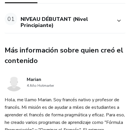
Principiante(157 páginas digitales para imprimir)
- 30 pistas de audio para tu comprensión y producción oral
01
NIVEAU DÉBUTANT (Nivel
Principiante)
- más de 100 ejercicios en línea para entrenarte
- Bono 1: Notas sobre la cultura y la vida en Francia en el
Más información sobre quien creó el
manual de aprendizaje
contenido
- Bono 2: Las mejores plataformas y aplicaciones para
comunicar con nativos
Marian
4 Año Hotmarter
Hola, me llamo Marian. Soy francés nativo y profesor de
francés. Mi misión es de ayudar a miles de estudiantes a
aprender el francés de forma pragmática y eficaz. Para eso,
he creado varios programas de aprendizaje como "Fórmula
Pronunciación" y "Dominar el Francés". El primero