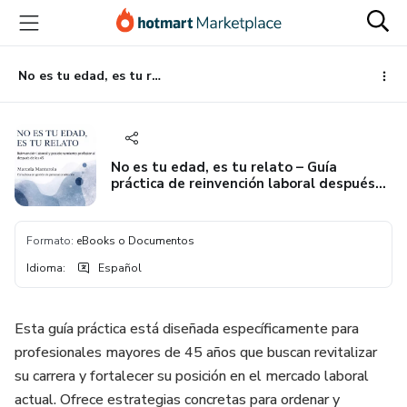
Ir
Ir
Ir
al
a
al
contenido
la
pie
principal
página
de
No es tu edad, es tu relato – Guía práctica de reinvención laboral después de los 45
de
página
pago
No es tu edad, es tu relato – Guía
práctica de reinvención laboral después
de los 45
Formato
:
eBooks o Documentos
Idioma
:
Español
Esta guía práctica está diseñada específicamente para
profesionales mayores de 45 años que buscan revitalizar
su carrera y fortalecer su posición en el mercado laboral
actual. Ofrece estrategias concretas para ordenar y