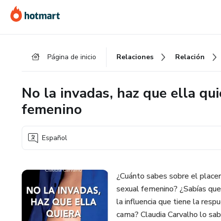
Ir
Ir
Ir
al
a
al
contenido
la
pie
principal
página
de
Página de inicio
Relaciones
Relación
de
página
pago
No la invadas, haz que ella qu
femenino
Español
¿Cuánto sabes sobre el place
sexual femenino? ¿Sabías que 
la influencia que tiene la resp
cama? Claudia Carvalho lo sab