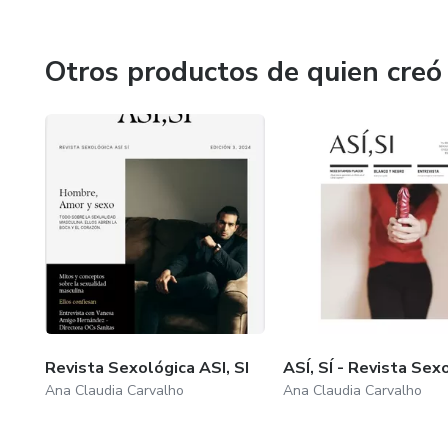
Especialista en Sexología y terapia sexual
Especialista en sex coaching
Otros productos de quien creó
Terapia de pareja
Máster Experto en Sexología
Revista Sexológica ASI, SI
ASÍ, SÍ - Revista Sex
Ana Claudia Carvalho
Ana Claudia Carvalho