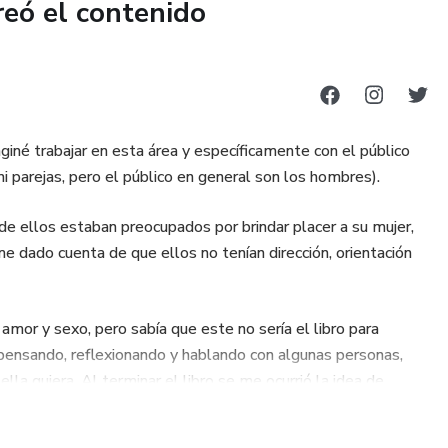
reó el contenido
giné trabajar en esta área y específicamente con el público
i parejas, pero el público en general son los hombres).
e ellos estaban preocupados por brindar placer a su mujer,
dado cuenta de que ellos no tenían dirección, orientación
amor y sexo, pero sabía que este no sería el libro para
pensando, reflexionando y hablando con algunas personas,
 ella quiera. Al terminar el libro se me ocurrió la idea de
es.