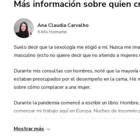
Más información sobre quien c
Ana Claudia Carvalho
6 Año Hotmarter
Suelo decir que la sexología me eligió a mí. Nunca me ima
masculino (esto no quiere decir que no atiendo a mujeres n
Durante mis consultas con hombres, noté que la mayoría d
estaban preocupados por el desempeño en la cama. He me 
sobre cómo complacer a una mujer.
Durante la pandemia comencé a escribir un libro: Hombre, 
comenzar mi trabajo aquí en Europa. Noches de insomnio 
surgió la idea de escribir este libro: No la invadas, haz que
transformar el contenido del libro en un curso para hombr
Mostrar más