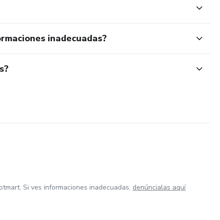
ormaciones inadecuadas?
s?
otmart. Si ves informaciones inadecuadas,
denúncialas aquí