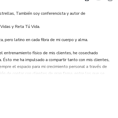
estrellas, También soy conferencista y autor de
 Vidas y Reta Tú Vida.
, pero latino en cada fibra de mi cuerpo y alma.
 el entrenamiento físico de mis clientes, he cosechado
ra. Ésto me ha impulsado a compartir tanto con mis clientes,
iempre el espacio para mi crecimiento personal a través de
ión de contar con clientes de gran fama, entre los que se
elo mexicana a quién entrené recientemente para su portada
ncia de Saracho, la actriz mexicana; esto incluye a Mario
llones de suscripciones y Juan Jaramillo también otro famoso
enido la posibilidad de convivir y preparar a Daniela Calle y