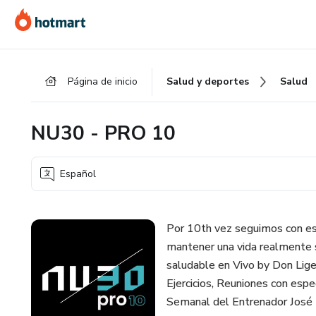
Ir
Ir
Ir
al
a
al
contenido
la
pie
principal
página
de
Página de inicio
Salud y deportes
Salud
de
página
pago
NU30 - PRO 10
Español
Por 10th vez seguimos con es
mantener una vida realmente 
saludable en Vivo by Don Lige
Ejercicios, Reuniones con espe
Semanal del Entrenador José