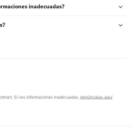
ormaciones inadecuadas?
s?
otmart. Si ves informaciones inadecuadas,
denúncialas aquí