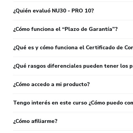
María José Garzón mejor conocida Calle y Poché, las you
¿Quién evaluó NU30 - PRO 10?
Silvestre Dangond el cantante colombiano. Fanny Lu, la 
colomabiano, estrella Michelin y fundador del restaurant
¿Cómo funciona el “Plazo de Garantía”?
corredora Valeria Marí y Jürgen Klaric el mejor vendedor
de Biia Lab, en la actualidad estoy residenciado con él ll
¿Qué es y cómo funciona el Certificado de Con
He podido asesorar y entrenar a las candidatas de Nuest
de televisión y actriz Giselle Blondet; la modelo y actriz
¿Qué rasgos diferenciales pueden tener los 
¿Cómo accedo a mi producto?
Tengo interés en este curso ¿Cómo puedo co
¿Cómo afiliarme?