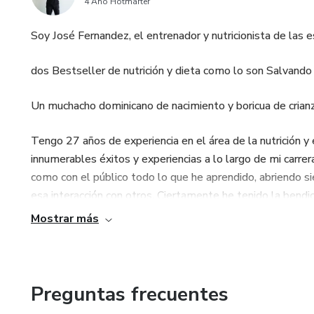
4 Año Hotmarter
Soy José Fernandez, el entrenador y nutricionista de las 
dos Bestseller de nutrición y dieta como lo son Salvando
Un muchacho dominicano de nacimiento y boricua de crianza
Tengo 27 años de experiencia en el área de la nutrición y
innumerables éxitos y experiencias a lo largo de mi carre
como con el público todo lo que he aprendido, abriendo s
esa interacción con otros. Ciertamente he tenido la bendic
encuentra: Renata Notni “Renoti” la famosa actriz y mod
Mostrar más
de
Women's Health; soy actualmente el nutricionista de Flore
Ruiz, el youtuber colombiano que cuenta con más de 3 mi
Preguntas frecuentes
youtuber colombiano ganador del Kid's Choice Awards; he t