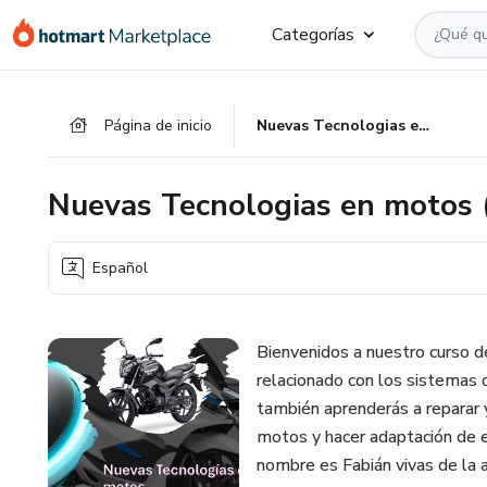
Ir
Ir
Ir
Categorías
al
a
al
contenido
la
pie
principal
página
de
Página de inicio
Nuevas Tecnologias en motos (Sistema START STOP)
de
página
pago
Nuevas Tecnologias en motos
Español
Bienvenidos a nuestro curso d
relacionado con los sistemas 
también aprenderás a reparar y
motos y hacer adaptación de e
nombre es Fabián vivas de 