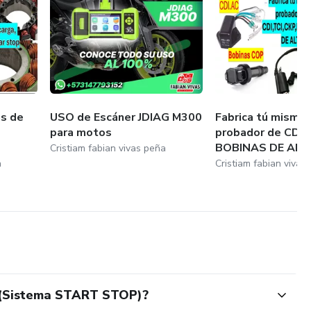
as de
USO de Escáner JDIAG M300
Fabrica tú mismo 
para motos
probador de CDI+
BOBINAS DE ALT..
Cristiam fabian vivas peña
a
Cristiam fabian vivas
 (Sistema START STOP)?