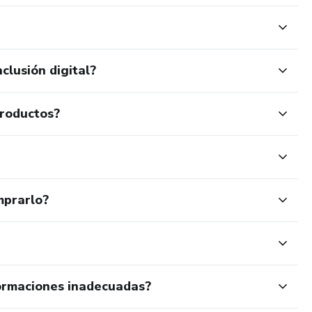
clusión digital?
productos?
mprarlo?
ormaciones inadecuadas?