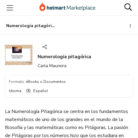
Ir
Ir
Ir
al
a
al
contenido
la
pie
principal
página
de
Numerología pitagórica
de
página
pago
Numerología pitagórica
Carla Maureira
Formato
:
eBooks o Documentos
Idioma
:
Español
La Numerología Pitagórica se centra en los fundamentos
matemáticos de uno de los grandes en el mundo de la
filosofía y las matemáticas como es Pitágoras. La pasión
de Pitágoras por los números hizo que los estudiara en