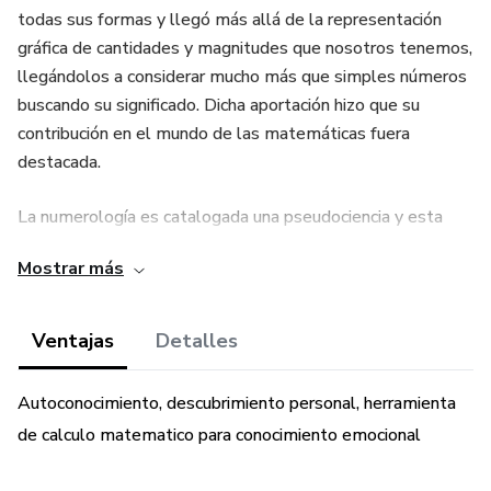
todas sus formas y llegó más allá de la representación
gráfica de cantidades y magnitudes que nosotros tenemos,
llegándolos a considerar mucho más que simples números
buscando su significado. Dicha aportación hizo que su
contribución en el mundo de las matemáticas fuera
destacada.
La numerología es catalogada una pseudociencia y esta
enfocada en investigar la vibración secreta que tienen los
Mostrar más
números, para ello, establece 9 fuerzas o 9 vibraciones
cósmicas que definen cada número.
Ventajas
Detalles
Al terminar esta presentacion, podras ser capaz de
descifrar numericamente a las personas, y saber cuales son
Autoconocimiento, descubrimiento personal, herramienta
los digitos que te rigen.
de calculo matematico para conocimiento emocional