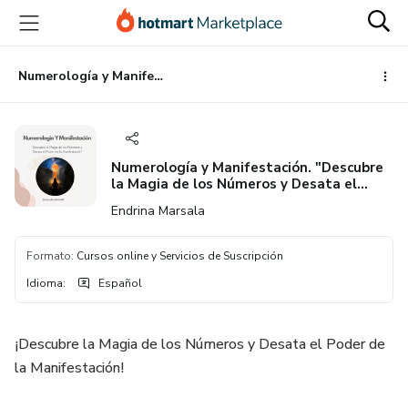
Ir
Ir
Ir
al
a
al
contenido
la
pie
principal
página
de
Numerología y Manifestación. "Descubre la Magia de los Números y Desata el Poder de la Manifestación"
de
página
pago
Numerología y Manifestación. "Descubre
la Magia de los Números y Desata el
Poder de la Manifestación"
Endrina Marsala
Formato
:
Cursos online y Servicios de Suscripción
Idioma
:
Español
¡Descubre la Magia de los Números y Desata el Poder de
la Manifestación!