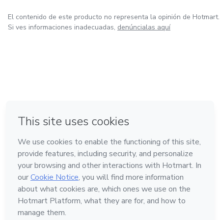
siempre soñaste!
El contenido de este producto no representa la opinión de Hotmart.
¡Únete en este emocionante viaje y descubre cómo la
Si ves informaciones inadecuadas,
denúncialas aquí
numerología puede transformar tu vida!
en Bogotá
en Amsterdam
en Madrid
en Ciudad de México
Hecho con
❤
en Belo Horizonte
Conoce Hotmart
Idioma
Español