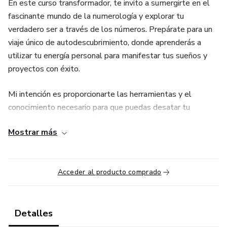
En este curso transformador, te invito a sumergirte en el
fascinante mundo de la numerología y explorar tu
verdadero ser a través de los números. Prepárate para un
viaje único de autodescubrimiento, donde aprenderás a
utilizar tu energía personal para manifestar tus sueños y
proyectos con éxito.
Mi intención es proporcionarte las herramientas y el
conocimiento necesario para que puedas desatar tu
potencial interior. A través de la magia de la numerología,
Mostrar más
entenderás cómo los números influyen en tu vida y cómo
puedes utilizar esta valiosa información como guía en tu
camino hacia el éxito y la realización personal.
Acceder al producto comprado
¿Qué puedes esperar de este curso?
🔢 Autoconocimiento Profundo: Descubrirás la sabiduría
Detalles
oculta detrás de tus números personales y cómo estos